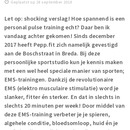
Geplaatst op 28 september 2018
Winkelgebieden
Parkeren
Let op: shocking verslag! Hoe spannend is een
personal pulse training echt? Daar ben ik
Bezienswaardigheden
vandaag achter gekomen! Sinds december
Musea, theaters & podia
2017 heeft Pepp.fit zich namelijk gevestigd
Uitjes & activiteiten
aan de Boschstraat in Breda. Bij deze
Toeristische routes
persoonlijke sportstudio kun je kennis maken
Natuurgebieden
met een wel heel speciale manier van sporten;
EMS-trainingen. Dankzij de revolutionaire
Baroniepoorten
EMS (elektro musculaire stimulatie) word je
Sport
slanker, fitter én sterker. En dat in slechts in
Privacy
slechts 20 minuten per week! Door middel van
deze EMS-training verbeter je je spieren,
Inloggen
algehele conditie, bloedsomloop, huid én je