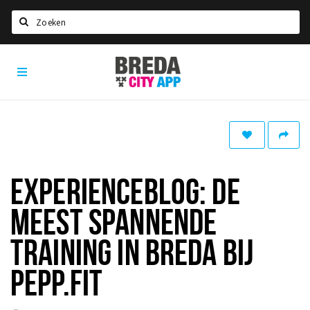
Zoeken
Breda
Home
City
App
Agenda
Deals
Party pics
Nieuws, interviews & blogs
EXPERIENCEBLOG: DE
Eten
MEEST SPANNENDE
Drinken
TRAINING IN BREDA BIJ
Slapen
PEPP.FIT
Recreatief
Winkels