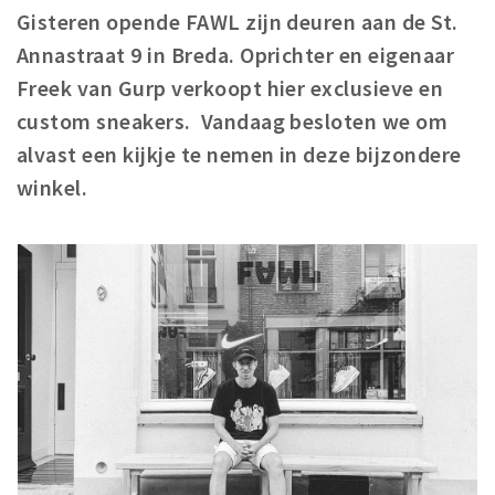
Gisteren opende FAWL zijn deuren aan de St.
Winkelgebieden
Annastraat 9 in Breda. Oprichter en eigenaar
Parkeren
Freek van Gurp verkoopt hier exclusieve en
custom sneakers. Vandaag besloten we om
Bezienswaardigheden
alvast een kijkje te nemen in deze bijzondere
Musea, theaters & podia
winkel.
Uitjes & activiteiten
Toeristische routes
Natuurgebieden
Baroniepoorten
Sport
Privacy
Inloggen