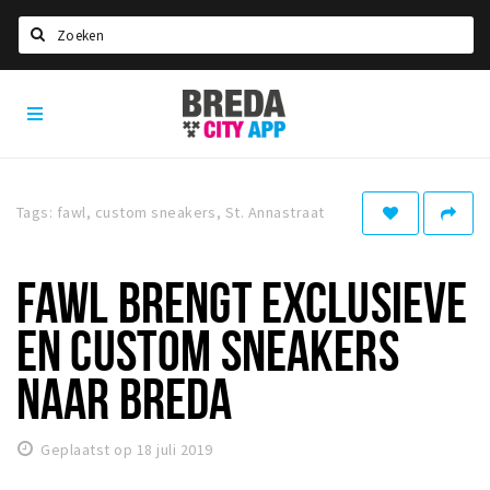
Zoeken
Breda
Home
City
App
Agenda
Deals
Tags: fawl, custom sneakers, St. Annastraat
Party pics
Nieuws, interviews & blogs
FAWL BRENGT EXCLUSIEVE
Eten
EN CUSTOM SNEAKERS
Drinken
NAAR BREDA
Slapen
Recreatief
Geplaatst op 18 juli 2019
Winkels