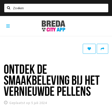
Zoeken
Breda
Home
City
App
Agenda
Deals
Party pics
Nieuws, interviews & blogs
ONTDEK DE
Eten
SMAAKBELEVING BIJ HET
Drinken
VERNIEUWDE PELLENS
Slapen
Recreatief
Geplaatst op 5 juli 2024
Winkels