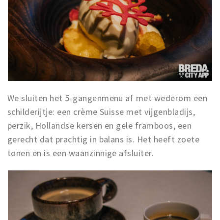
We sluiten het 5-gangenmenu af met wederom een
schilderijtje: een crème Suisse met vijgenbladijs,
perzik, Hollandse kersen en gele framboos, een
gerecht dat prachtig in balans is. Het heeft zoete
tonen en is een waanzinnige afsluiter.