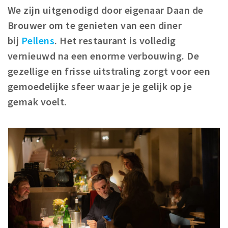
We zijn uitgenodigd door eigenaar Daan de
Winkelgebieden
Brouwer om te genieten van een diner
Parkeren
bij
Pellens
. Het restaurant is volledig
vernieuwd na een enorme verbouwing. De
Bezienswaardigheden
gezellige en frisse uitstraling zorgt voor een
Musea, theaters & podia
gemoedelijke sfeer waar je je gelijk op je
Uitjes & activiteiten
gemak voelt.
Toeristische routes
Natuurgebieden
Baroniepoorten
Sport
Privacy
Inloggen