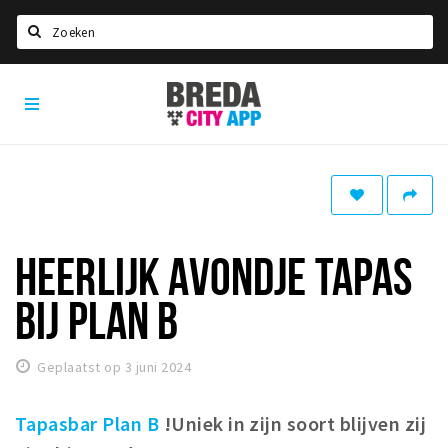
Zoeken
Breda
Home
City
App
Agenda
Deals
Party pics
Nieuws, interviews & blogs
HEERLIJK AVONDJE TAPAS
Eten
BIJ PLAN B
Drinken
Slapen
Geplaatst op 3 juni 2024
Recreatief
Tapasbar Plan B
!
Uniek in zijn soort blijven zij
Winkels