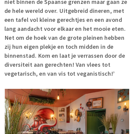
niet binnen de Spaanse grenzen maar gaan ze
Winkelgebieden
de hele wereld over. Uitgebreid dineren, met
Parkeren
een tafel vol kleine gerechtjes en een avond
lang aandacht voor elkaar en het mooie eten.
Bezienswaardigheden
Net om de hoek van de grote pleinen hebben
Musea, theaters & podia
zij hun eigen plekje en toch midden in de
Uitjes & activiteiten
binnenstad. Kom en laat je verrassen door de
Toeristische routes
diversiteit aan gerechten! Van vlees tot
Natuurgebieden
vegetarisch, en van vis tot veganistisch!’
Baroniepoorten
Sport
Privacy
Inloggen