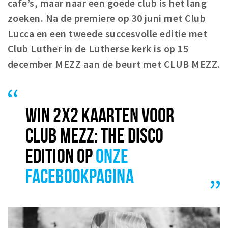
cafe’s, maar naar een goede club is het lang
Winkelgebieden
zoeken. Na de premiere op 30 juni met Club
Parkeren
Lucca en een tweede succesvolle editie met
Club Luther in de Lutherse kerk is op 15
Bezienswaardigheden
december MEZZ aan de beurt met CLUB MEZZ.
Musea, theaters & podia
Uitjes & activiteiten
Toeristische routes
WIN 2X2 KAARTEN VOOR
Natuurgebieden
CLUB MEZZ: THE DISCO
Baroniepoorten
EDITION OP
ONZE
Sport
FACEBOOKPAGINA
Privacy
Inloggen