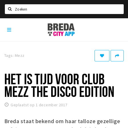
Zoeken
Breda
Home
City
App
Agenda
Deals
Tags: Mezz
Party pics
Nieuws, interviews & blogs
HET IS TIJD VOOR CLUB
Eten
MEZZ THE DISCO EDITION
Drinken
Slapen
Geplaatst op 1 december 2017
Recreatief
Breda staat bekend om haar talloze gezellige
Winkels