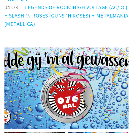
04 OKT |
LEGENDS OF ROCK: HIGH VOLTAGE (AC/DC)
+ SLASH ’N ROSES (GUNS ’N ROSES) + METALMANIA
(METALLICA)