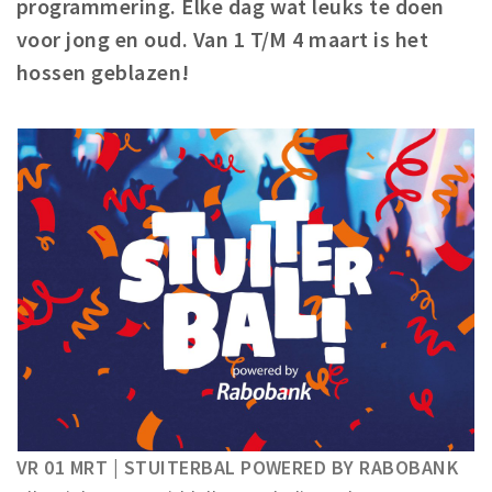
programmering. Elke dag wat leuks te doen
Winkelgebieden
voor jong en oud. Van 1 T/M 4 maart is het
Parkeren
hossen geblazen!
Bezienswaardigheden
Musea, theaters & podia
Uitjes & activiteiten
Toeristische routes
Natuurgebieden
Baroniepoorten
Sport
Privacy
Inloggen
VR 01 MRT | STUITERBAL POWERED BY RABOBANK