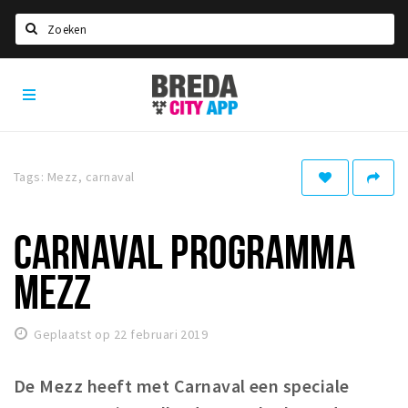
Zoeken
Breda
Home
City
App
Agenda
Deals
Tags: Mezz, carnaval
Party pics
Nieuws, interviews & blogs
CARNAVAL PROGRAMMA
Eten
MEZZ
Drinken
Slapen
Geplaatst op 22 februari 2019
Recreatief
De Mezz heeft met Carnaval een speciale
Winkels