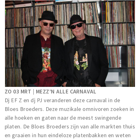
ZO 03 MRT | MEZZ’N ALLE CARNAVAL
Dj EF Z en dj PJ veranderen deze carnaval in de
Bloes Broeders. Deze muzikale omnivoren zoeken in
alle hoeken en gaten naar de meest swingende
platen. De Bloes Broeders zijn van alle markten thuis
en graaien in hun eindeloze platenbakken en weten