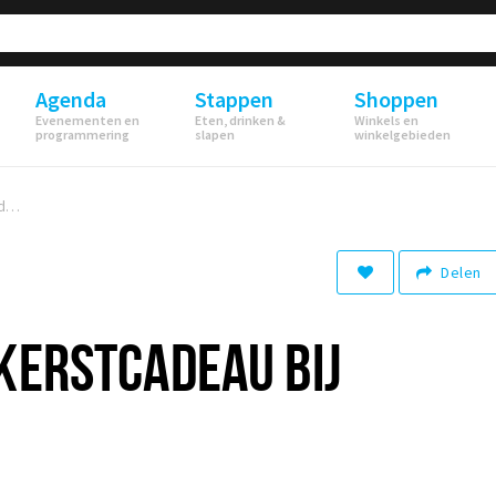
Agenda
Stappen
Shoppen
Evenementen en
Eten, drinken &
Winkels en
programmering
slapen
winkelgebieden
Het perfecte kerstcadeau bij Whisky & Gin
Delen
KERSTCADEAU BIJ