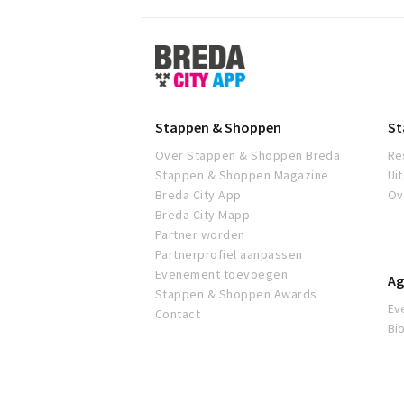
Stappen
&
Shoppen
Breda
Stappen & Shoppen
St
Over Stappen & Shoppen Breda
Re
Stappen & Shoppen Magazine
Ui
Breda City App
Ov
Breda City Mapp
Partner worden
Partnerprofiel aanpassen
Evenement toevoegen
Ag
Stappen & Shoppen Awards
Ev
Contact
Bi