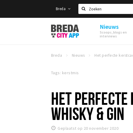
Breda
Zoeken
Nieuws
Stappen
Scoops, blogs en
&
interviews
Shoppen
Breda
Breda
Nieuws
Tags: kerstmis
HET PERFECTE 
WHISKY & GIN
Geplaatst op 20 november 2020