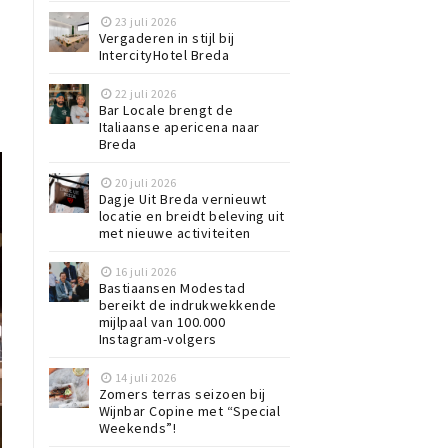
23 juli 2026
Vergaderen in stijl bij
IntercityHotel Breda
22 juli 2026
Bar Locale brengt de
Italiaanse apericena naar
Breda
20 juli 2026
Dagje Uit Breda vernieuwt
locatie en breidt beleving uit
met nieuwe activiteiten
16 juli 2026
Bastiaansen Modestad
bereikt de indrukwekkende
mijlpaal van 100.000
Instagram-volgers
14 juli 2026
Zomers terras seizoen bij
Wijnbar Copine met “Special
Weekends”!