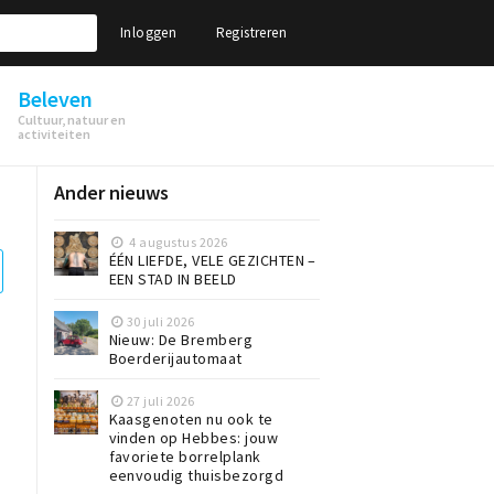
Inloggen
Registreren
Beleven
Cultuur, natuur en
activiteiten
Ander nieuws
4 augustus 2026
ÉÉN LIEFDE, VELE GEZICHTEN –
EEN STAD IN BEELD
30 juli 2026
Nieuw: De Bremberg
Boerderijautomaat
27 juli 2026
Kaasgenoten nu ook te
vinden op Hebbes: jouw
favoriete borrelplank
eenvoudig thuisbezorgd