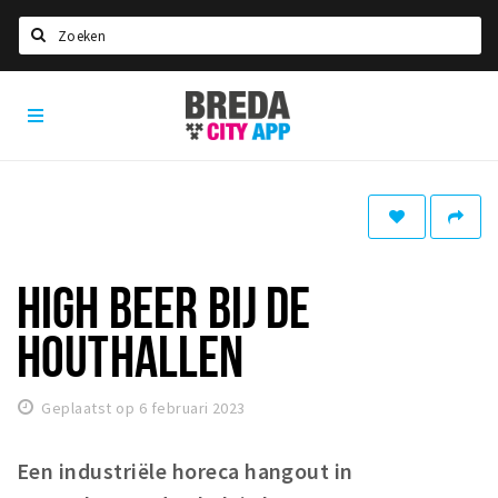
Zoeken
Breda
Home
City
App
Agenda
Deals
Party pics
Nieuws, interviews & blogs
HIGH BEER BIJ DE
Eten
HOUTHALLEN
Drinken
Slapen
Geplaatst op 6 februari 2023
Recreatief
Een industriële horeca hang
out in
Winkels