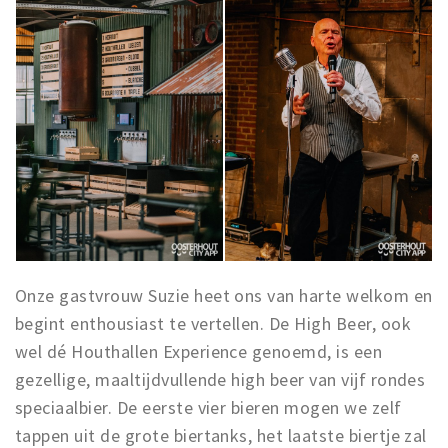
Onze gastvrouw Suzie heet ons van harte welkom en
begint enthousiast te vertellen. De High Beer, ook
wel dé Houthallen Experience genoemd, is een
gezellige, maaltijdvullende high beer van vijf rondes
speciaalbier. De eerste vier bieren mogen we zelf
tappen uit de grote biertanks, het laatste biertje zal