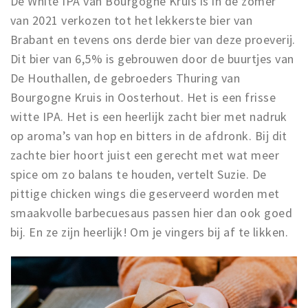
De White IPA van Bourgogne Kruis is in de zomer
van 2021 verkozen tot het lekkerste bier van
Brabant en tevens ons derde bier van deze proeverij.
Dit bier van 6,5% is gebrouwen door de buurtjes van
De Houthallen, de gebroeders Thuring van
Bourgogne Kruis in Oosterhout. Het is een frisse
witte IPA. Het is een heerlijk zacht bier met nadruk
op aroma’s van hop en bitters in de afdronk. Bij dit
zachte bier hoort juist een gerecht met wat meer
spice om zo balans te houden, vertelt Suzie. De
pittige chicken wings die geserveerd worden met
smaakvolle barbecuesaus passen hier dan ook goed
bij. En ze zijn heerlijk! Om je vingers bij af te likken.