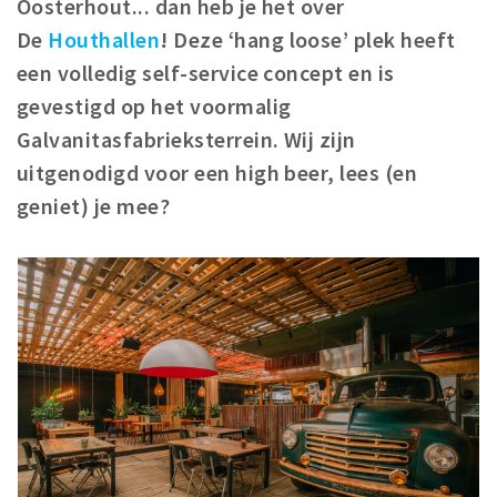
Oosterhout... dan heb je het over
Winkelgebieden
De
Houthallen
! Deze ‘hang loose’ plek heeft
Parkeren
een volledig self-service concept en is
gevestigd op het voormalig
Bezienswaardigheden
Galvanitasfabrieksterrein. Wij zijn
Musea, theaters & podia
uitgenodigd voor een high beer, lees (en
Uitjes & activiteiten
geniet) je mee?
Toeristische routes
Natuurgebieden
Baroniepoorten
Sport
Privacy
Inloggen