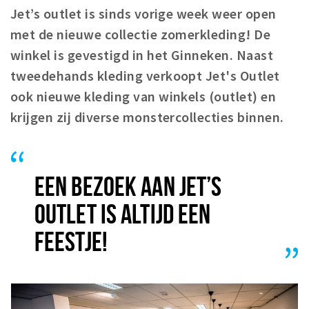
Jet’s outlet is sinds vorige week weer open
Winkelgebieden
met de nieuwe collectie zomerkleding! De
Parkeren
winkel is gevestigd in het Ginneken. Naast
tweedehands kleding verkoopt Jet's Outlet
Bezienswaardigheden
ook nieuwe kleding van winkels (outlet) en
Musea, theaters & podia
krijgen zij diverse monstercollecties binnen.
Uitjes & activiteiten
Toeristische routes
Natuurgebieden
EEN BEZOEK AAN JET’S
Baroniepoorten
OUTLET IS ALTIJD EEN
Sport
FEESTJE!
Privacy
Inloggen