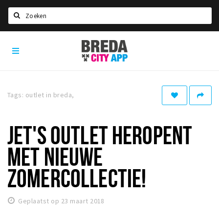
Zoeken
Breda
Home
City
App
Agenda
Deals
Tags: outlet in breda,
Party pics
Nieuws, interviews & blogs
JET'S OUTLET HEROPENT
Eten
MET NIEUWE
Drinken
ZOMERCOLLECTIE!
Slapen
Recreatief
Geplaatst op 23 maart 2018
Winkels