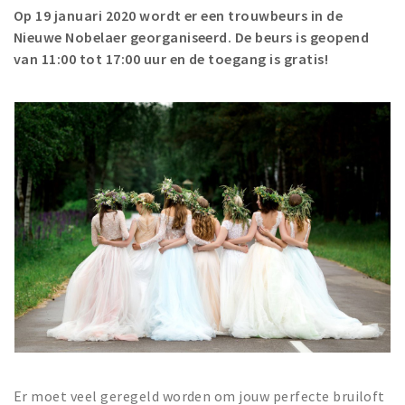
Op 19 januari 2020 wordt er een trouwbeurs in de
Winkelgebieden
Nieuwe Nobelaer georganiseerd. De beurs is geopend
Parkeren
van 11:00 tot 17:00 uur en de toegang is gratis!
Bezienswaardigheden
Musea, theaters & podia
Uitjes & activiteiten
Toeristische routes
Natuurgebieden
Baroniepoorten
Sport
Privacy
Inloggen
Er moet veel geregeld worden om jouw perfecte bruiloft