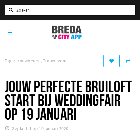
Zoeken
Breda
Home
City
App
Agenda
Deals
Tags: trouwbeurs , Trouwevent
Party pics
Nieuws, interviews & blogs
JOUW PERFECTE BRUILOFT
Eten
START BIJ WEDDINGFAIR
Drinken
OP 19 JANUARI
Slapen
Recreatief
Geplaatst op 10 januari 2020
Winkels