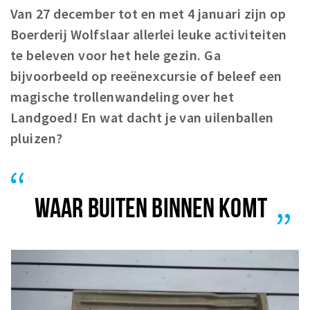
Van 27 december tot en met 4 januari zijn op
Winkelgebieden
Boerderij Wolfslaar allerlei leuke activiteiten
Parkeren
te beleven voor het hele gezin. Ga
bijvoorbeeld op reeënexcursie of beleef een
Bezienswaardigheden
magische trollenwandeling over het
Musea, theaters & podia
Landgoed! En wat dacht je van uilenballen
Uitjes & activiteiten
pluizen?
Toeristische routes
Natuurgebieden
Baroniepoorten
WAAR BUITEN BINNEN KOMT
Sport
Privacy
Inloggen