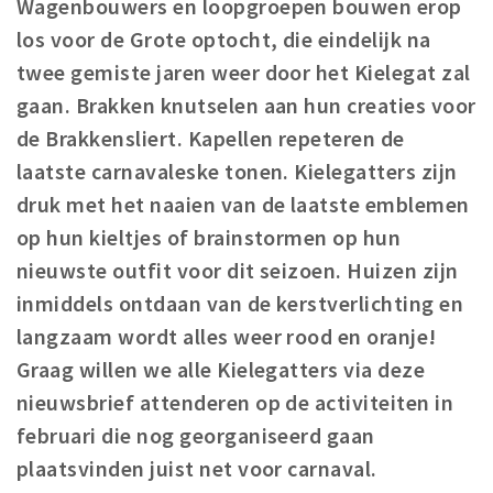
Wagenbouwers en loopgroepen bouwen erop
Winkelgebieden
los voor de Grote optocht, die eindelijk na
Parkeren
twee gemiste jaren weer door het Kielegat zal
gaan. Brakken knutselen aan hun creaties voor
Bezienswaardigheden
de Brakkensliert. Kapellen repeteren de
Musea, theaters & podia
laatste carnavaleske tonen. Kielegatters zijn
Uitjes & activiteiten
druk met het naaien van de laatste emblemen
Toeristische routes
op hun kieltjes of brainstormen op hun
Natuurgebieden
nieuwste outfit voor dit seizoen. Huizen zijn
Baroniepoorten
inmiddels ontdaan van de kerstverlichting en
langzaam wordt alles weer rood en oranje!
Sport
Graag willen we alle Kielegatters via deze
Privacy
nieuwsbrief attenderen op de activiteiten in
februari die nog georganiseerd gaan
Inloggen
plaatsvinden juist net voor carnaval.