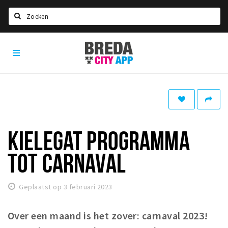
Zoeken
Breda
Home
City
App
Agenda
Deals
Party pics
Nieuws, interviews & blogs
KIELEGAT PROGRAMMA
Eten
TOT CARNAVAL
Drinken
Slapen
Geplaatst op 3 februari 2023
Recreatief
Over een maand is het zover: carnaval 2023!
Winkels