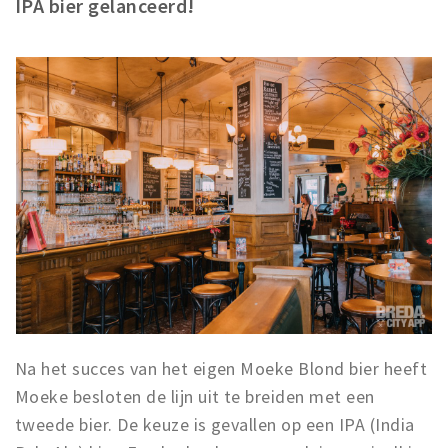
IPA bier gelanceerd!
Winkelgebieden
Parkeren
Bezienswaardigheden
Musea, theaters & podia
Uitjes & activiteiten
Toeristische routes
Natuurgebieden
Baroniepoorten
Sport
Privacy
Na het succes van het eigen Moeke Blond bier heeft
Moeke besloten de lijn uit te breiden met een
Inloggen
tweede bier. De keuze is gevallen op een IPA (India