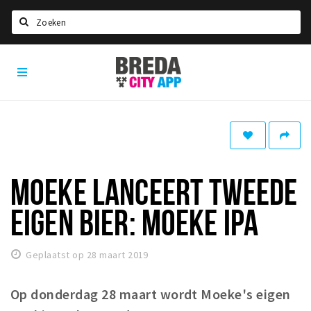
Zoeken
Breda
Home
City
App
Agenda
Deals
Party pics
Nieuws, interviews & blogs
MOEKE LANCEERT TWEEDE
Eten
EIGEN BIER: MOEKE IPA
Drinken
Slapen
Geplaatst op 28 maart 2019
Recreatief
Op donderdag 28 maart wordt Moeke's eigen
Winkels