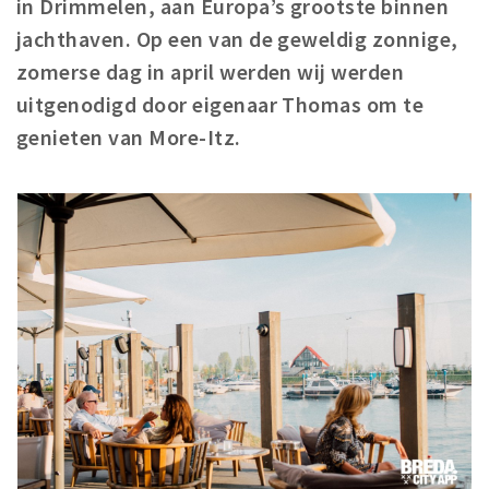
in Drimmelen, aan Europa’s grootste binnen
Winkelgebieden
jachthaven. Op een van de geweldig zonnige,
Parkeren
zomerse dag in april werden wij werden
uitgenodigd door eigenaar Thomas om te
Bezienswaardigheden
genieten van More-Itz.
Musea, theaters & podia
Uitjes & activiteiten
Toeristische routes
Natuurgebieden
Baroniepoorten
Sport
Privacy
Inloggen