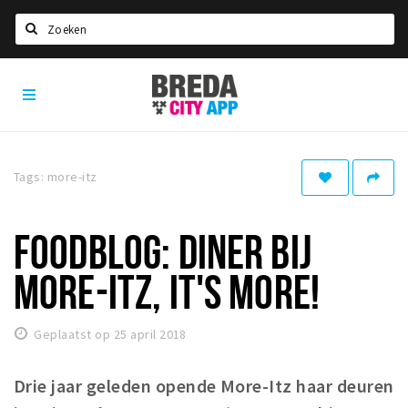
Zoeken
Breda
Home
City
App
Agenda
Deals
Tags: more-itz
Party pics
Nieuws, interviews & blogs
FOODBLOG: DINER BIJ
Eten
MORE-ITZ, IT'S MORE!
Drinken
Slapen
Geplaatst op 25 april 2018
Recreatief
Drie jaar geleden opende More-Itz haar deuren
Winkels