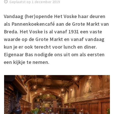
Geplaatst op 1 december 2019
Winkelgebieden
Parkeren
Vandaag (her)opende Het Voske haar deuren
als Pannenkoekencafé aan de Grote Markt van
Bezienswaardigheden
Breda. Het Voske is al vanaf 1931 een vaste
Musea, theaters & podia
waarde op de Grote Markt en vanaf vandaag
Uitjes & activiteiten
kun je er ook terecht voor lunch en diner.
Toeristische routes
Eigenaar Bas nodigde ons uit om als eersten
Natuurgebieden
een kijkje te nemen.
Baroniepoorten
Sport
Privacy
Inloggen