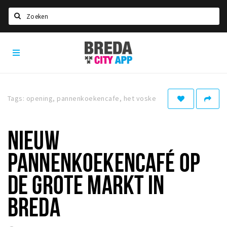
Zoeken
Breda
Home
City
App
Agenda
Deals
Tags: opening, pannenkoekencafe, het voske
Party pics
Nieuws, interviews & blogs
NIEUW
Eten
PANNENKOEKENCAFÉ OP
Drinken
DE GROTE MARKT IN
Slapen
BREDA
Recreatief
Winkels