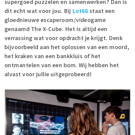
supergoed puzzelen en samenwerken? Dan is
Winkelgebieden
dit echt wat voor jou. Bij
Lot66
staat een
Parkeren
gloednieuwe escaperoom/videogame
genaamd The X-Cube. Het is altijd een
Bezienswaardigheden
verrassing wat voor opdracht je krijgt. Denk
Musea, theaters & podia
bijvoorbeeld aan het oplossen van een moord,
Uitjes & activiteiten
het kraken van een bankkluis of het
Toeristische routes
ontmantelen van een bom. Wij hebben het
Natuurgebieden
alvast voor jullie uitgeprobeerd!
Baroniepoorten
Sport
Privacy
Inloggen