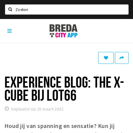
Zoeken
Breda
Home
City
App
Agenda
Deals
Party pics
Nieuws, interviews & blogs
EXPERIENCE BLOG: THE X-
Eten
CUBE BIJ LOT66
Drinken
Slapen
Geplaatst op 25 maart 2022
Recreatief
Houd jij van spanning en sensatie? Kun jij
Winkels