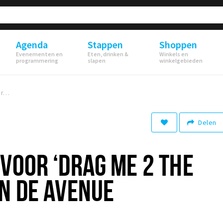
Agenda
Stappen
Shoppen
Evenementen en
Eten, drinken &
Winkels en
programmering
slapen
winkelgebieden
Nieuwe koers voor ‘Drag Me 2 The Dinnershow’ in De Avenue
Delen
VOOR ‘DRAG ME 2 THE
N DE AVENUE