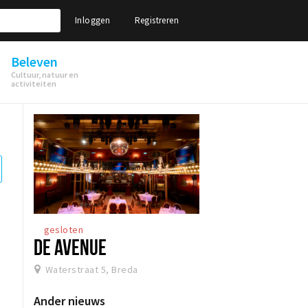
Inloggen
Registreren
Beleven
Cultuur, natuur en
activiteiten
gesloten
DE AVENUE
Waterstraat 5, Breda
Ander nieuws