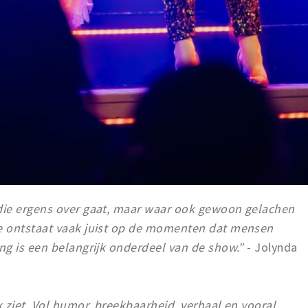
die ergens over gaat, maar waar ook gewoon gelachen
e ontstaat vaak juist op de momenten dat mensen
ng is een belangrijk onderdeel van de show."
- Jolynda
 ziet. Vol humor, breekbaarheid, verhaal en vooral