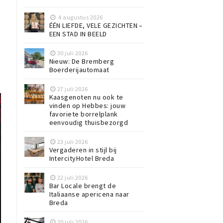
4 augustus 2026
ÉÉN LIEFDE, VELE GEZICHTEN –
EEN STAD IN BEELD
30 juli 2026
Nieuw: De Bremberg
Boerderijautomaat
27 juli 2026
Kaasgenoten nu ook te
vinden op Hebbes: jouw
favoriete borrelplank
eenvoudig thuisbezorgd
23 juli 2026
Vergaderen in stijl bij
IntercityHotel Breda
22 juli 2026
Bar Locale brengt de
Italiaanse apericena naar
Breda
20 juli 2026