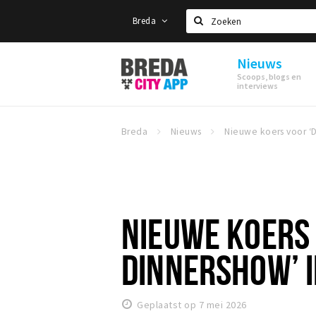
Breda
Zoeken
Nieuws
Stappen
Scoops, blogs en
&
interviews
Shoppen
Breda
Breda
Nieuws
NIEUWE KOERS 
DINNERSHOW’ I
Geplaatst op 7 mei 2026