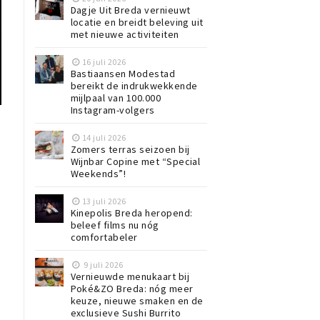
Dagje Uit Breda vernieuwt
locatie en breidt beleving uit
met nieuwe activiteiten
16 juli 2026
Bastiaansen Modestad
bereikt de indrukwekkende
mijlpaal van 100.000
Instagram-volgers
14 juli 2026
Zomers terras seizoen bij
Wijnbar Copine met “Special
Weekends”!
13 juli 2026
Kinepolis Breda heropend:
beleef films nu nóg
comfortabeler
9 juli 2026
Vernieuwde menukaart bij
Poké&ZO Breda: nóg meer
keuze, nieuwe smaken en de
exclusieve Sushi Burrito