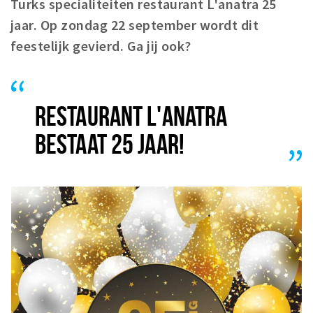
Turks specialiteiten restaurant L'anatra 25
Winkelgebieden
jaar. Op zondag 22 september wordt dit
Parkeren
feestelijk gevierd. Ga jij ook?
Bezienswaardigheden
Musea, theaters & podia
RESTAURANT L'ANATRA
Uitjes & activiteiten
BESTAAT 25 JAAR!
Toeristische routes
Natuurgebieden
Baroniepoorten
Sport
Privacy
Inloggen