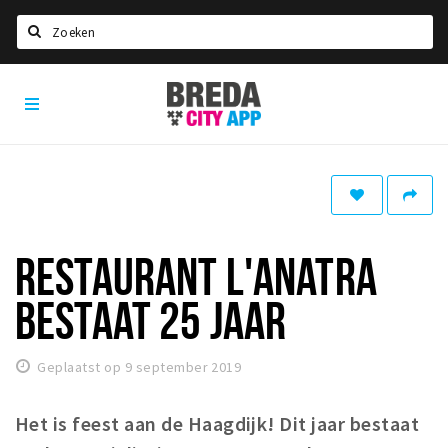
Zoeken
Breda
Home
City
App
Agenda
Deals
Party pics
Nieuws, interviews & blogs
RESTAURANT L'ANATRA
Eten
BESTAAT 25 JAAR
Drinken
Slapen
Geplaatst op 9 september 2019
Recreatief
Het is feest aan de Haagdijk! Dit jaar bestaat
Winkels