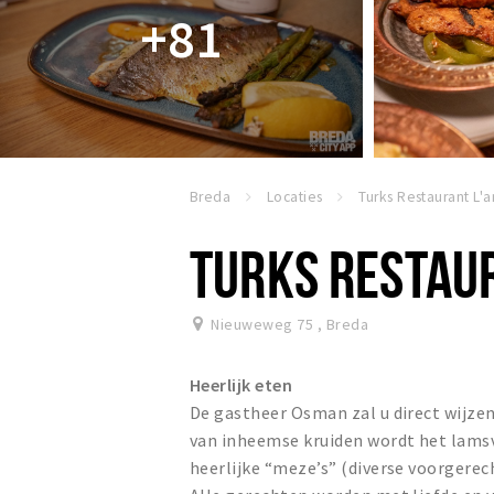
+81
Breda
Locaties
TURKS RESTAU
Nieuweweg 75
,
Breda
Heerlijk eten
De gastheer Osman zal u direct wijzen
van inheemse kruiden wordt het lamsv
heerlijke “meze’s” (diverse voorgerec