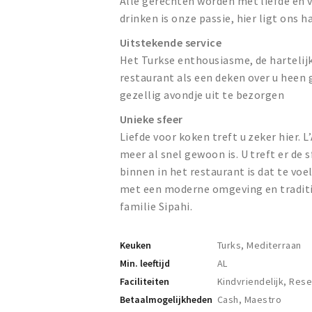
Alle gerechten worden met liefde en
drinken is onze passie, hier ligt ons ha
Uitstekende service
Het Turkse enthousiasme, de hartelijk
restaurant als een deken over u heen 
gezellig avondje uit te bezorgen
Unieke sfeer
Liefde voor koken treft u zeker hier. 
meer al snel gewoon is. U treft er de 
binnen in het restaurant is dat te voe
met een moderne omgeving en traditi
familie Sipahi.
Keuken
Turks, Mediterraan
Min. leeftijd
AL
Faciliteiten
Kindvriendelijk, Res
Betaalmogelijkheden
Cash, Maestro