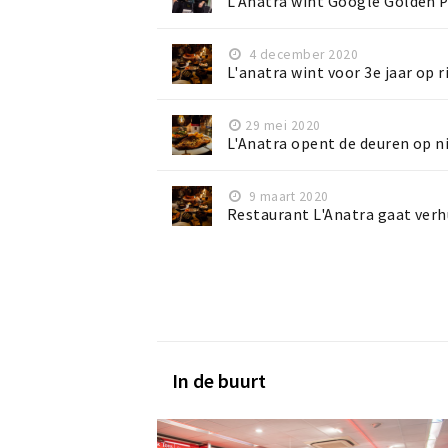
L'Anatra wint Google Golden 
4 december 2020
L'anatra wint voor 3e jaar op ri
29 mei 2020
L'Anatra opent de deuren op n
9 maart 2020
Restaurant L'Anatra gaat ver
In de buurt