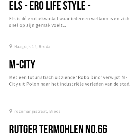
ELS - ERO LIFE STYLE -
Els is dé erotiekwinkel waar iedereen welkom is en zich
snel op zijn gemak voelt...
Haagdijk 14, Breda
M-CITY
Met een futuristisch uitziende ‘Robo Dino’ verwijst M­-
City uit Polen naar het industriële verleden van de stad.
In dit stadsdeel stond o.a. de vermaa...
rozemarijnstraat, Breda
RUTGER TERMOHLEN NO.66