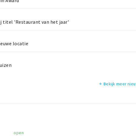
Pin Award
j titel 'Restaurant van het jaar'
ieuwe locatie
huizen
Bekijk meer nie
add
open