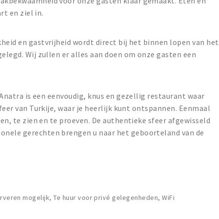
 vakbekwaamheid voor onze gasten klaar gemaakt. Eten en
rt en ziel in.
heid en gastvrijheid wordt direct bij het binnen lopen van het
gelegd. Wij zullen er alles aan doen om onze gasten een
L’Anatra is een eenvoudig, knus en gezellig restaurant waar
sfeer van Turkije, waar je heerlijk kunt ontspannen. Eenmaal
len, te zien en te proeven. De authentieke sfeer afgewisseld
onele gerechten brengen u naar het geboorteland van de
erveren mogelijk, Te huur voor privé gelegenheden, WiFi