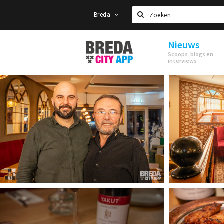
Breda
Zoeken
Nieuws
Stappen
Scoops, blogs en
&
interviews
Shoppen
Breda