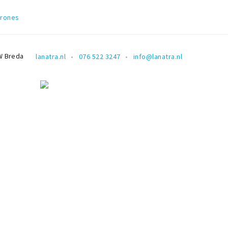
arones
W
Breda
lanatra.nl
076 522 3247
info@lanatra.nl