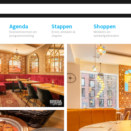
Agenda
Stappen
Shoppen
Evenementen en
Eten, drinken &
Winkels en
programmering
slapen
winkelgebieden