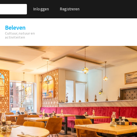
Inloggen
Registreren
Beleven
Cultuur, natuur en
activiteiten