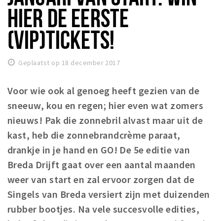
HIER DE EERSTE
Winkelgebieden
Parkeren
(VIP)TICKETS!
Bezienswaardigheden
Geplaatst op 18 december 2017
Musea, theaters & podia
Uitjes & activiteiten
Voor wie ook al genoeg heeft gezien van de
Toeristische routes
sneeuw, kou en regen; hier even wat zomers
Natuurgebieden
nieuws! Pak die zonnebril alvast maar uit de
kast, heb die z
Baroniepoorten
onnebrandcrème paraat,
drankje in je hand en GO! De 5e editie van
Sport
Breda Drijft gaat over een aantal maanden
Privacy
weer van start en zal ervoor zorgen dat de
Singels van Breda versiert zijn met duizenden
Inloggen
rubber bootjes. Na vele succesvolle edities,