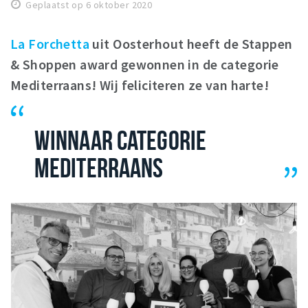
Geplaatst op 6 oktober 2020
Winkelgebieden
Parkeren
La Forchetta
uit Oosterhout heeft de Stappen
& Shoppen award gewonnen in de categorie
Bezienswaardigheden
Mediterraans! Wij feliciteren ze van harte!
Musea, theaters & podia
Uitjes & activiteiten
WINNAAR CATEGORIE
Toeristische routes
MEDITERRAANS
Natuurgebieden
Baroniepoorten
Sport
Privacy
Inloggen