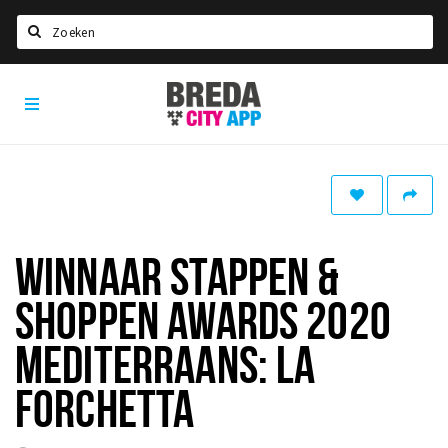
Zoeken
Breda
Home
City
App
Agenda
Deals
Party pics
Nieuws, interviews & blogs
WINNAAR STAPPEN &
Eten
SHOPPEN AWARDS 2020
Drinken
MEDITERRAANS: LA
Slapen
FORCHETTA
Recreatief
Winkels