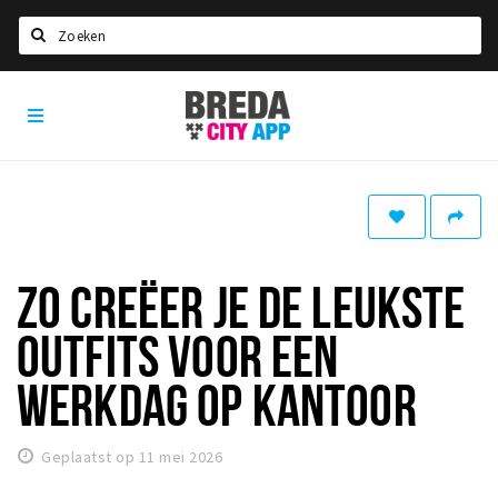
Zoeken
Breda
Home
City
App
Agenda
Deals
Party pics
Nieuws, interviews & blogs
ZO CREËER JE DE LEUKSTE
Eten
OUTFITS VOOR EEN
Drinken
WERKDAG OP KANTOOR
Slapen
Recreatief
Geplaatst op 11 mei 2026
Winkels