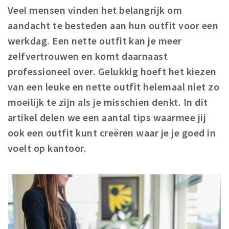
Veel mensen vinden het belangrijk om
Winkelgebieden
aandacht te besteden aan hun outfit voor een
Parkeren
werkdag. Een nette outfit kan je meer
zelfvertrouwen en komt daarnaast
Bezienswaardigheden
professioneel over. Gelukkig hoeft het kiezen
Musea, theaters & podia
van een leuke en nette outfit helemaal niet zo
Uitjes & activiteiten
moeilijk te zijn als je misschien denkt. In dit
Toeristische routes
artikel delen we een aantal tips waarmee jij
Natuurgebieden
ook een outfit kunt creëren waar je je goed in
Baroniepoorten
voelt op kantoor.
Sport
Privacy
Inloggen