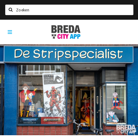
Zoeken
Breda
Home
City
App
Agenda
Deals
Party pics
Nieuws, interviews & blogs
Eten
Drinken
Slapen
Recreatief
Winkels