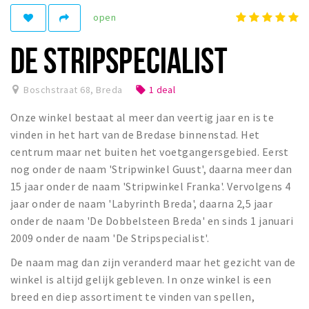
open
Winkelgebieden
Parkeren
DE STRIPSPECIALIST
Bezienswaardigheden
Boschstraat 68
,
Breda
1 deal
local_offer
Musea, theaters & podia
Onze winkel bestaat al meer dan veertig jaar en is te
Uitjes & activiteiten
vinden in het hart van de Bredase binnenstad. Het
Toeristische routes
centrum maar net buiten het voetgangersgebied. Eerst
Natuurgebieden
nog onder de naam 'Stripwinkel Guust', daarna meer dan
15 jaar onder de naam 'Stripwinkel Franka'. Vervolgens 4
Baroniepoorten
jaar onder de naam 'Labyrinth Breda', daarna 2,5 jaar
Sport
onder de naam 'De Dobbelsteen Breda' en sinds 1 januari
2009 onder de naam 'De Stripspecialist'.
Privacy
De naam mag dan zijn veranderd maar het gezicht van de
winkel is altijd gelijk gebleven. In onze winkel is een
Inloggen
breed en diep assortiment te vinden van spellen,