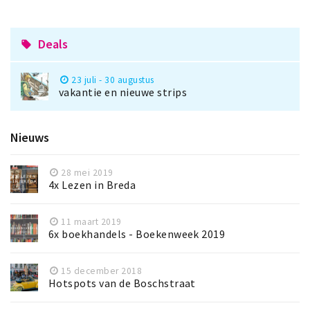
Deals
local_offer
23 juli - 30 augustus
vakantie en nieuwe strips
Nieuws
28 mei 2019
4x Lezen in Breda
11 maart 2019
6x boekhandels - Boekenweek 2019
15 december 2018
Hotspots van de Boschstraat