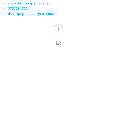
www.destripspecialist.eu
0765284700
destripspecialist@casema.nl