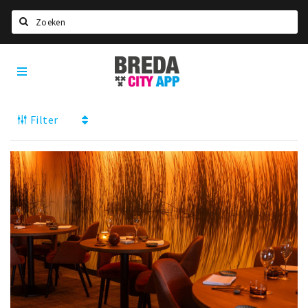
Zoeken
Breda
Home
City
App
Agenda
Filter
Deals
Party pics
Nieuws, interviews & blogs
Eten
Drinken
Slapen
Recreatief
Winkels