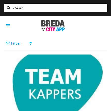
Zoeken
Breda
Home
City
App
Agenda
Filter
Deals
Party pics
Nieuws, interviews & blogs
Eten
Drinken
Slapen
Recreatief
Winkels