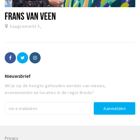
FRANS VAN VEEN
haagsemarkt 5,
Nieuwsbrief
Wil je op de hoogte gehouden worden van nieuws,
evenementen en locaties in de regio Breda?
Privacy