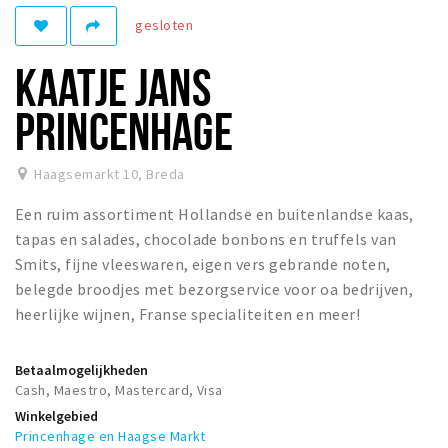
gesloten
Winkelgebieden
Parkeren
KAATJE JANS
Bezienswaardigheden
PRINCENHAGE
Musea, theaters & podia
Uitjes & activiteiten
Haagsemarkt 10
,
Breda
Toeristische routes
Een ruim assortiment Hollandse en buitenlandse kaas,
Natuurgebieden
tapas en salades, chocolade bonbons en truffels van
Smits, fijne vleeswaren, eigen vers gebrande noten,
Baroniepoorten
belegde broodjes met bezorgservice voor oa bedrijven,
Sport
heerlijke wijnen, Franse specialiteiten en meer!
Privacy
Betaalmogelijkheden
Cash, Maestro, Mastercard, Visa
Inloggen
Winkelgebied
Princenhage en Haagse Markt