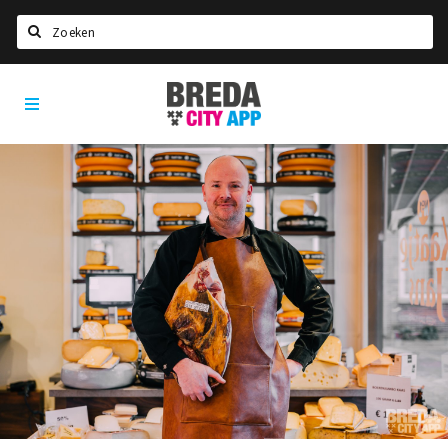
Zoeken
Breda
Home
City
App
Agenda
Deals
Party pics
Nieuws, interviews & blogs
Eten
Drinken
Slapen
Recreatief
Winkels