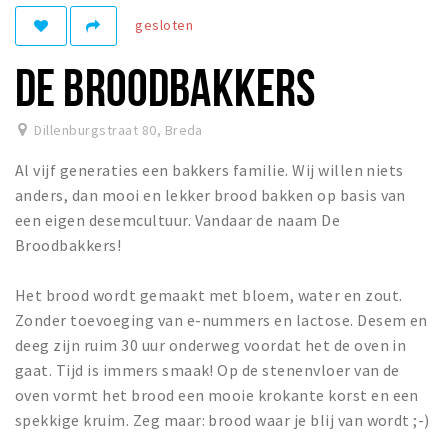
gesloten
Winkelgebieden
Parkeren
DE BROODBAKKERS
Bezienswaardigheden
Dillenburgstraat 80
,
Breda
Musea, theaters & podia
Al vijf generaties een bakkers familie. Wij willen niets
Uitjes & activiteiten
anders, dan mooi en lekker brood bakken op basis van
Toeristische routes
een eigen desemcultuur. Vandaar de naam De
Natuurgebieden
Broodbakkers!
Baroniepoorten
Het brood wordt gemaakt met bloem, water en zout.
Sport
Zonder toevoeging van e-nummers en lactose. Desem en
deeg zijn ruim 30 uur onderweg voordat het de oven in
Privacy
gaat. Tijd is immers smaak! Op de stenenvloer van de
oven vormt het brood een mooie krokante korst en een
Inloggen
spekkige kruim. Zeg maar: brood waar je blij van wordt ;-)