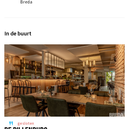
Breda
In de buurt
gesloten
restaurant