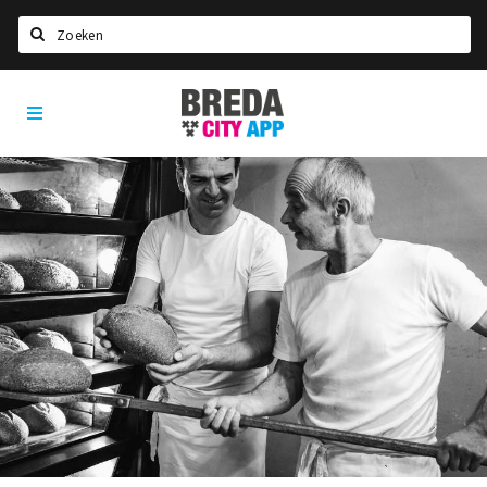
Zoeken
Breda
Home
City
App
Agenda
Deals
Party pics
Nieuws, interviews & blogs
Eten
Drinken
Slapen
Recreatief
Winkels