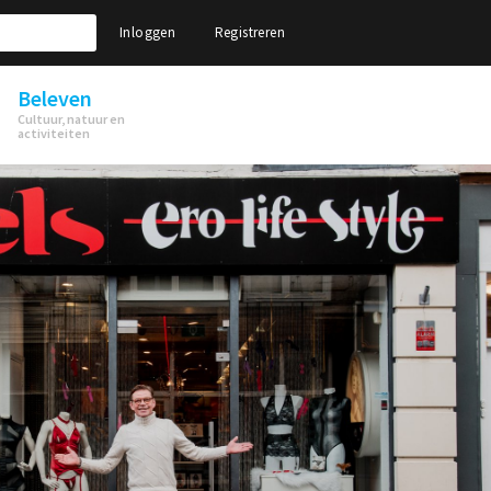
Inloggen
Registreren
Beleven
Cultuur, natuur en
activiteiten