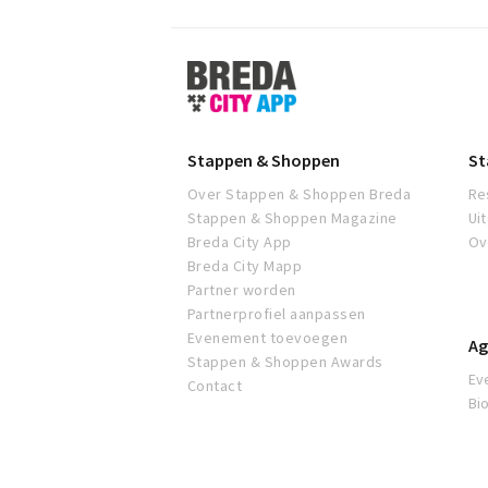
Stappen
&
Shoppen
Breda
Stappen & Shoppen
St
Over Stappen & Shoppen Breda
Re
Stappen & Shoppen Magazine
Ui
Breda City App
Ov
Breda City Mapp
Partner worden
Partnerprofiel aanpassen
Evenement toevoegen
Ag
Stappen & Shoppen Awards
Ev
Contact
Bi