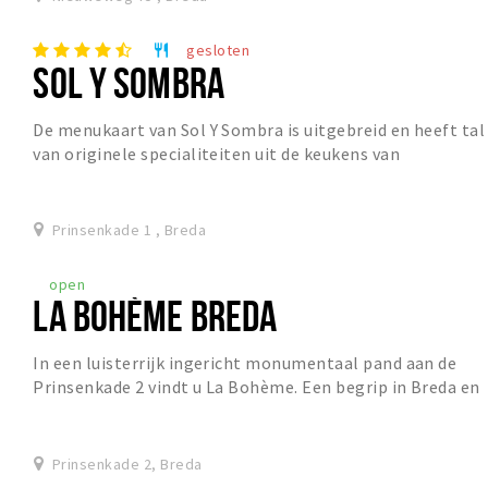
gesloten
restaurant
SOL Y SOMBRA
De menukaart van Sol Y Sombra is uitgebreid en heeft tal
van originele specialiteiten uit de keukens van
verschillende Spaanse streken. Maar er hangt...
Prinsenkade 1 , Breda
open
LA BOHÈME BREDA
In een luisterrijk ingericht monumentaal pand aan de
Prinsenkade 2 vindt u La Bohème. Een begrip in Breda en
ver daarbuiten. De familie van Valkenburg...
Prinsenkade 2, Breda