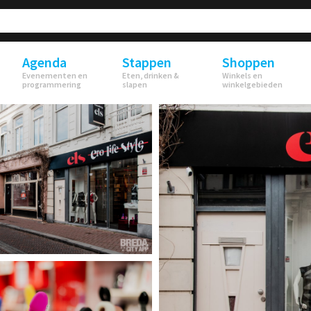
Agenda
Stappen
Shoppen
Evenementen en
Eten, drinken &
Winkels en
programmering
slapen
winkelgebieden