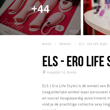
+44
Breda
Winkels
ELS - Ero Life Style 
ELS - ERO LIFE 
Haagdijk 14
,
Breda
ELS ( Ero Life Style) is dé winkel va
toegankelijke winkel waar personeel m
en vooral hoogwaardig assortiment met
vind je de prachtige collectie sexy lin