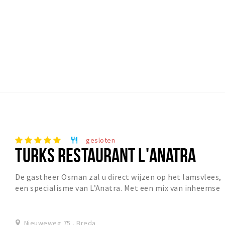
gesloten
restaurant
TURKS RESTAURANT L'ANATRA
De gastheer Osman zal u direct wijzen op het lamsvlees,
een specialisme van L’Anatra. Met een mix van inheemse
kruiden wordt het lamsvlees aangezet to...
Nieuweweg 75 , Breda