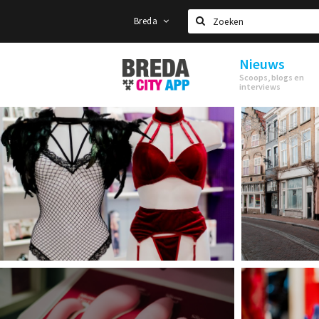
Breda
Zoeken
Nieuws
Stappen
Scoops, blogs en
&
interviews
Shoppen
Breda