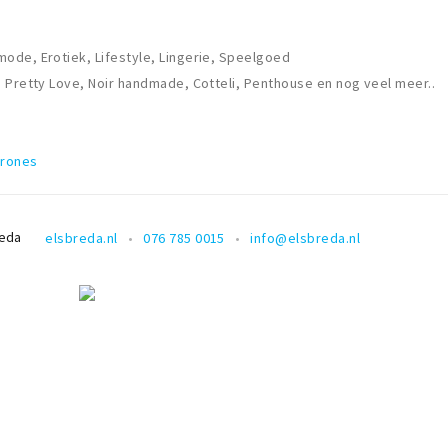
de, Erotiek, Lifestyle, Lingerie, Speelgoed
 Pretty Love, Noir handmade, Cotteli, Penthouse en nog veel meer..
arones
eda
elsbreda.nl
076 785 0015
info@elsbreda.nl