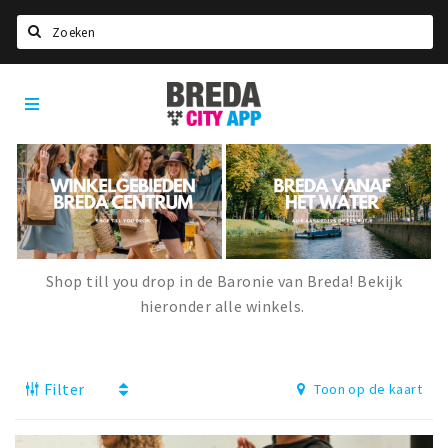
Zoeken
Breda
Home
City
App
Agenda
Deals
Party pics
Nieuws, interviews & blogs
Shop till you drop in de Baronie van Breda! Bekijk
Eten
hieronder alle winkels.
Drinken
Slapen
Filter
Toon op de kaart
Recreatief
Winkels