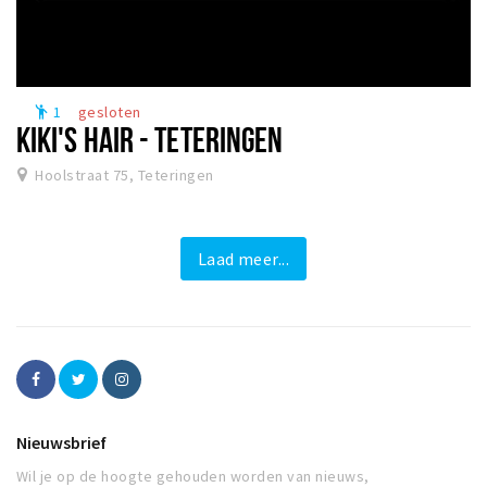
1
gesloten
emoji_people
KIKI'S HAIR - TETERINGEN
Hoolstraat 75, Teteringen
Laad meer...
Nieuwsbrief
Wil je op de hoogte gehouden worden van nieuws,