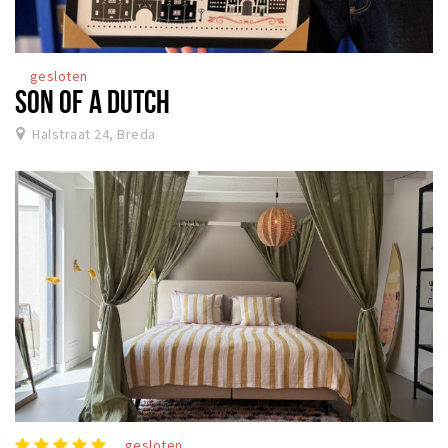
gesloten
SON OF A DUTCH
Halstraat 24, Breda
gesloten