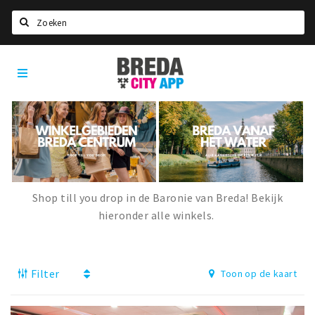
Zoeken
Breda
Home
City
App
Agenda
Deals
Party pics
Nieuws, interviews & blogs
Shop till you drop in de Baronie van Breda! Bekijk
Eten
hieronder alle winkels.
Drinken
Slapen
Filter
Toon op de kaart
Recreatief
Winkels