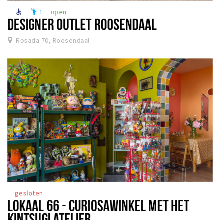
1
open
accessible
emoji_people
DESIGNER OUTLET ROOSENDAAL
Rosada 70, Roosendaal
gesloten
LOKAAL 66 - CURIOSAWINKEL MET HET
KINTSUGI ATELIER