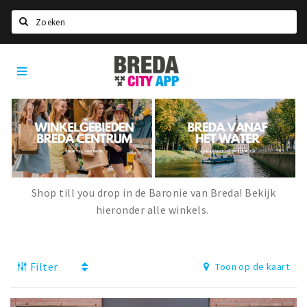
Zoeken
Breda
Home
City
App
Agenda
Deals
Party pics
Nieuws, interviews & blogs
Shop till you drop in de Baronie van Breda! Bekijk
Eten
hieronder alle winkels.
Drinken
Slapen
Filter
Toon op de kaart
Recreatief
Winkels