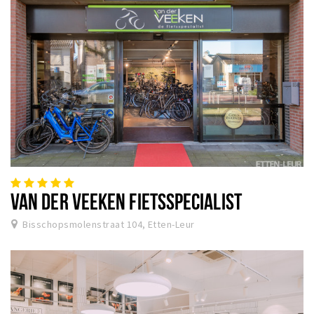
Winkelgebieden
Parkeren
Bezienswaardigheden
Musea, theaters & podia
Uitjes & activiteiten
Toeristische routes
Natuurgebieden
Baroniepoorten
VAN DER VEEKEN FIETSSPECIALIST
Sport
Bisschopsmolenstraat 104, Etten-Leur
Privacy
Inloggen