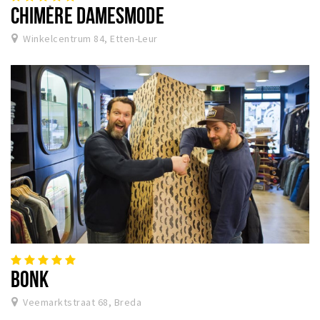
CHIMÈRE DAMESMODE
Winkelcentrum 84, Etten-Leur
BONK
Veemarktstraat 68, Breda