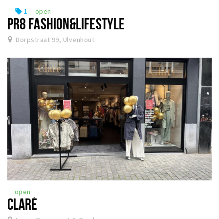
1
open
local_offer
PR8 FASHION&LIFESTYLE
Dorpstraat 99, Ulvenhout
open
CLARÉ