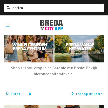
Zoeken
Breda
Home
City
App
Agenda
Deals
Party pics
Nieuws, interviews & blogs
Shop till you drop in de Baronie van Breda! Bekijk
Eten
hieronder alle winkels.
Drinken
Slapen
Filter
Toon op de kaart
Recreatief
Winkels