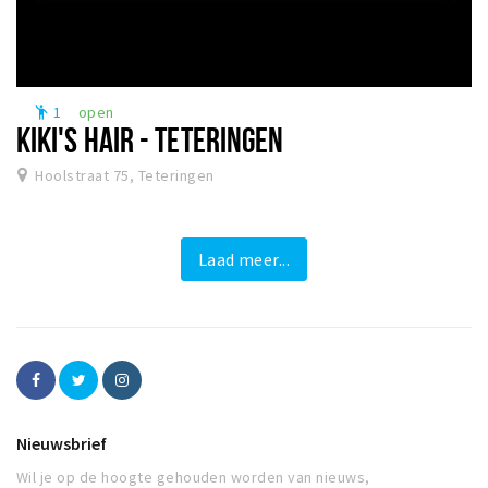
1
open
emoji_people
KIKI'S HAIR - TETERINGEN
Hoolstraat 75, Teteringen
Laad meer...
Nieuwsbrief
Wil je op de hoogte gehouden worden van nieuws,