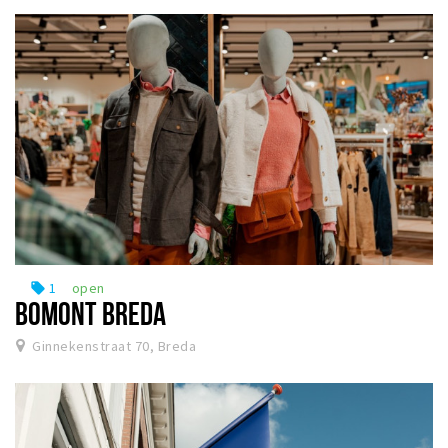
1
open
local_offer
BOMONT BREDA
Ginnekenstraat 70, Breda