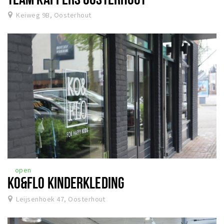
Keiweg 9B, Oosterhout
open
KO&FLO KINDERKLEDING
Leijsenhoek 47, Oosterhout