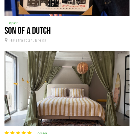
open
SON OF A DUTCH
Halstraat 24, Breda
open