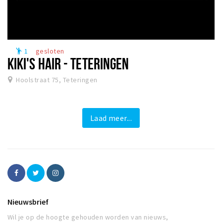
1
gesloten
emoji_people
KIKI'S HAIR - TETERINGEN
Hoolstraat 75, Teteringen
Laad meer...
Nieuwsbrief
Wil je op de hoogte gehouden worden van nieuws,