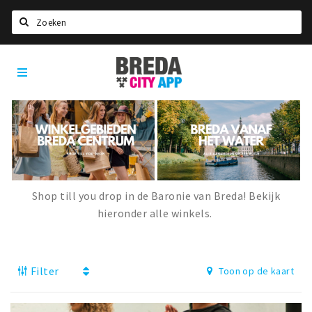
Zoeken
Breda
Home
City
App
Agenda
Deals
Party pics
Nieuws, interviews & blogs
Shop till you drop in de Baronie van Breda! Bekijk
Eten
hieronder alle winkels.
Drinken
Slapen
Filter
Toon op de kaart
Recreatief
Winkels