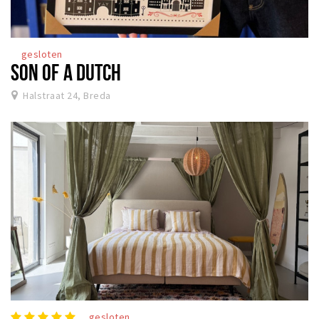
gesloten
SON OF A DUTCH
Halstraat 24, Breda
gesloten