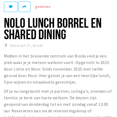
gesloten
Winkelgebieden
Parkeren
NOLO LUNCH BORREL EN
Bezienswaardigheden
SHARED DINING
Musea, theaters & podia
Uitjes & activiteiten
Halstraat 13
,
Breda
Toeristische routes
Midden in het bruisende centrum van Breda vind je een
Natuurgebieden
plek waar je je meteen welkom voelt. Opgericht in 2023
door Lotte en Noor. Sinds november 2025 met liefde
Baroniepoorten
gerund door Noor. Hier geniet je van een heerlijke lunch,
Sport
fijne wijnen en smaakvolle gerechtjes.
Of je nu langskomt met je partner, collega's, vrienden of
Privacy
familie: je bent van harte welkom. De deuren zijn
geopend van donderdag tot en met zondag vanaf 12:00
Inloggen
uur. Reserveren kan via de reserveringsknop of