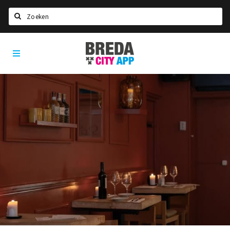
Zoeken
Breda
Home
City
App
Agenda
Deals
Party pics
Nieuws, interviews & blogs
Eten
Drinken
Slapen
Recreatief
Winkels