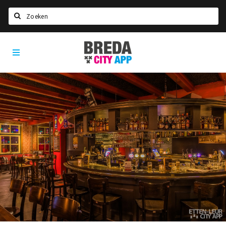
Zoeken
Breda
Home
City
App
Agenda
Deals
Party pics
Nieuws, interviews & blogs
Eten
Drinken
Slapen
Recreatief
Winkels