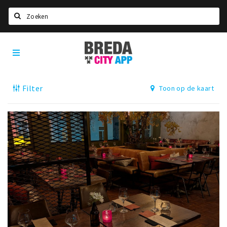
Zoeken
Breda
Home
City
App
Agenda
Filter
Toon op de kaart
Deals
Party pics
Nieuws, interviews & blogs
Eten
Drinken
Slapen
Recreatief
Winkels