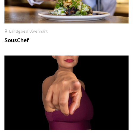
Landgoed Ulvenhart
SousChef