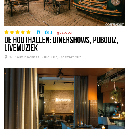
1
gesloten
restaurant
event
DE HOUTHALLEN: DINERSHOWS, PUBQUIZ,
LIVEMUZIEK
Wilhelminakanaal Zuid 102, Oosterhout