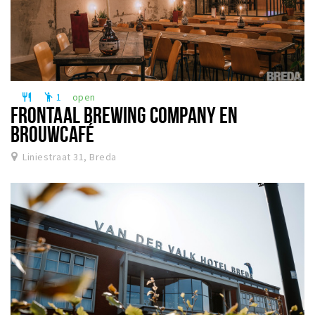
1
open
restaurant
emoji_people
FRONTAAL BREWING COMPANY EN
BROUWCAFÉ
Liniestraat 31, Breda