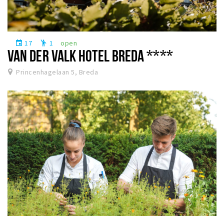
17
1
open
event
emoji_people
VAN DER VALK HOTEL BREDA ****
Princenhagelaan 5, Breda