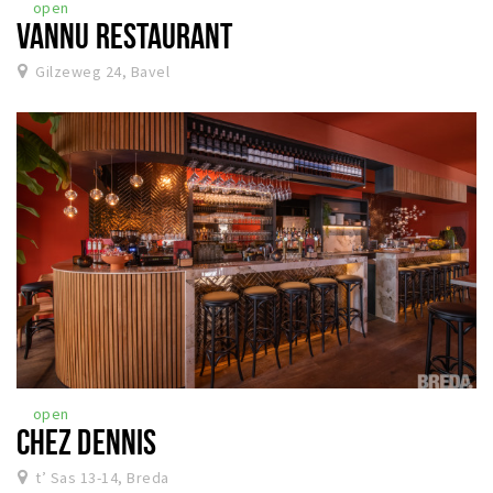
open
VANNU RESTAURANT
Gilzeweg 24, Bavel
open
CHEZ DENNIS
t’ Sas 13-14, Breda