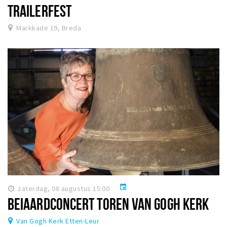
TRAILERFEST
Markkade 19, Breda
event
zaterdag, 08 augustus 15:00
BEIAARDCONCERT TOREN VAN GOGH KERK
Van Gogh Kerk Etten-Leur