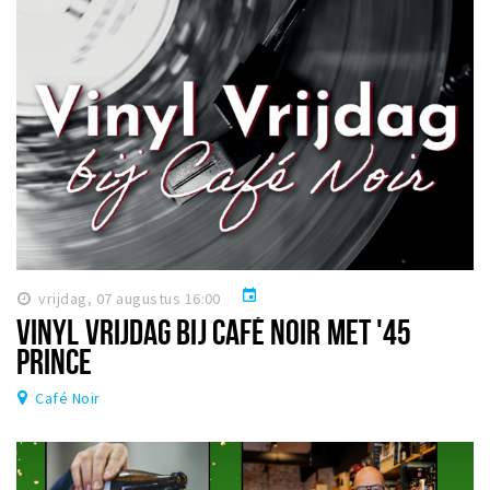
event
vrijdag, 07 augustus 16:00
VINYL VRIJDAG BIJ CAFÉ NOIR MET '45
PRINCE
Café Noir