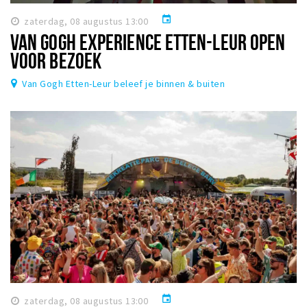
event
zaterdag, 08 augustus 13:00
VAN GOGH EXPERIENCE ETTEN-LEUR OPEN
VOOR BEZOEK
Van Gogh Etten-Leur beleef je binnen & buiten
event
zaterdag, 08 augustus 13:00