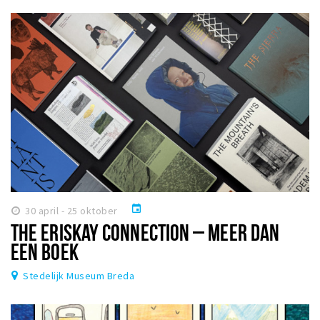
event
30 april - 25 oktober
THE ERISKAY CONNECTION – MEER DAN
EEN BOEK
Stedelijk Museum Breda