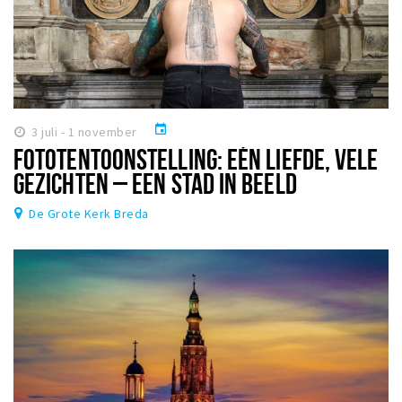
event
3 juli - 1 november
FOTOTENTOONSTELLING: EÉN LIEFDE, VELE
GEZICHTEN – EEN STAD IN BEELD
De Grote Kerk Breda