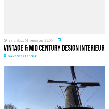
event
zaterdag, 08 augustus 11:00
VINTAGE & MID CENTURY DESIGN INTERIEUR
Galvanitas Fabriek