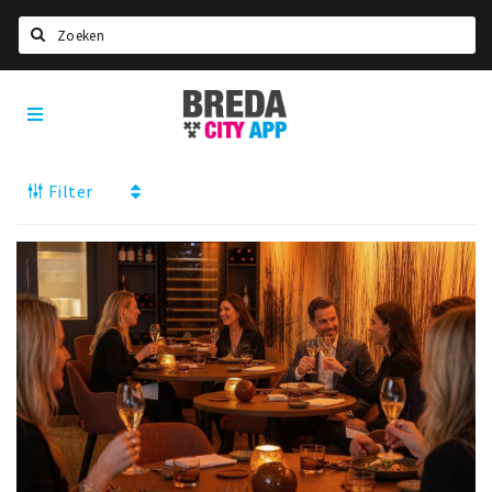
Zoeken
Breda
Home
City
App
Agenda
Filter
Deals
Party pics
Nieuws, interviews & blogs
Eten
Drinken
Slapen
Recreatief
Winkels