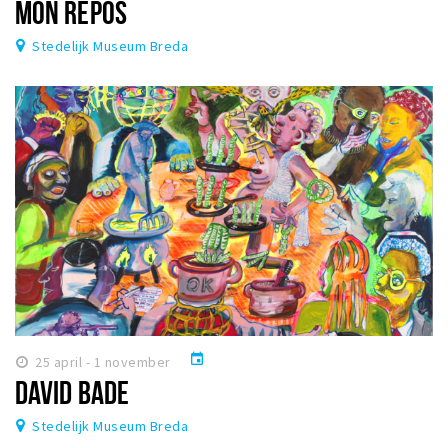
MON REPOS
Stedelijk Museum Breda
event
25 april - 1 november
DAVID BADE
Stedelijk Museum Breda