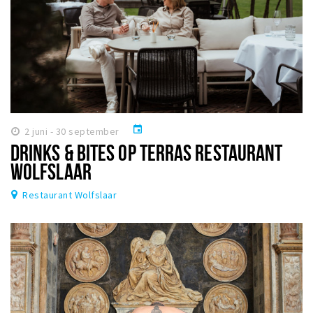
event
2 juni - 30 september
DRINKS & BITES OP TERRAS RESTAURANT
WOLFSLAAR
Restaurant Wolfslaar