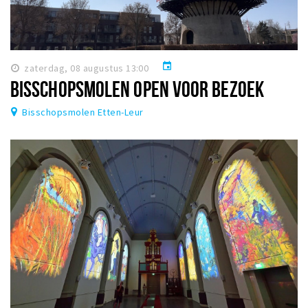
event
zaterdag, 08 augustus 13:00
BISSCHOPSMOLEN OPEN VOOR BEZOEK
Bisschopsmolen Etten-Leur