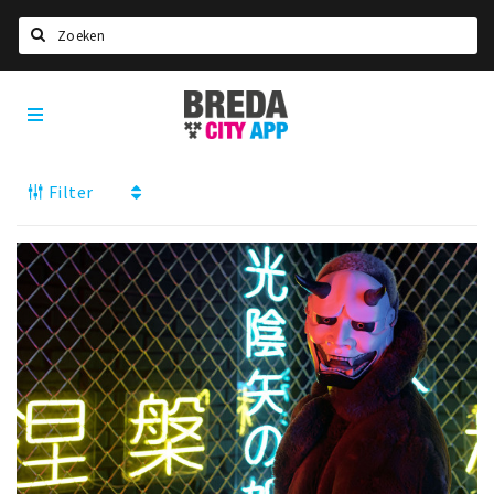
Zoeken
Breda
Home
City
App
Agenda
Filter
Deals
Party pics
Nieuws, interviews & blogs
Eten
Drinken
Slapen
Recreatief
Winkels