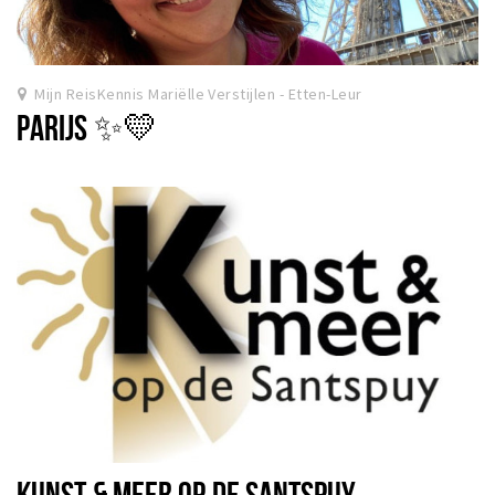
Mijn ReisKennis Mariëlle Verstijlen - Etten-Leur
PARIJS ✨💛
KUNST & MEER OP DE SANTSPUY