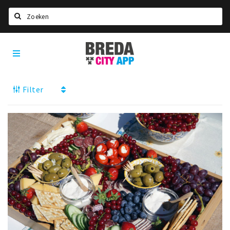
Zoeken
Breda
Home
City
App
Agenda
Filter
Deals
Party pics
Nieuws, interviews & blogs
Eten
Drinken
Slapen
Recreatief
Winkels