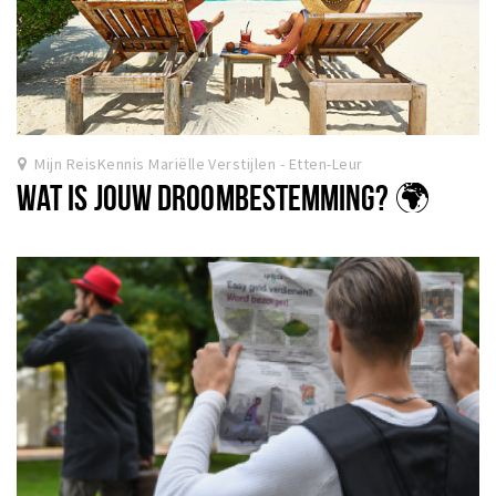
Mijn ReisKennis Mariëlle Verstijlen - Etten-Leur
WAT IS JOUW DROOMBESTEMMING? 🌍