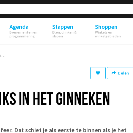
Agenda
Stappen
Shoppen
Evenementen en
Eten, drinken &
Winkels en
programmering
slapen
winkelgebieden
8x food & drinks in het Ginneken
Delen
NKS IN HET GINNEKEN
eer. Dat schiet je als eerste te binnen als je het