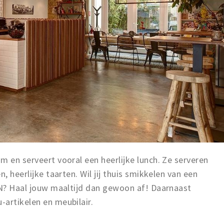
m en serveert vooral een heerlijke lunch. Ze serveren
, heerlijke taarten. Wil jij thuis smikkelen van een
ZIN? Haal jouw maaltijd dan gewoon af! Daarnaast
artikelen en meubilair.