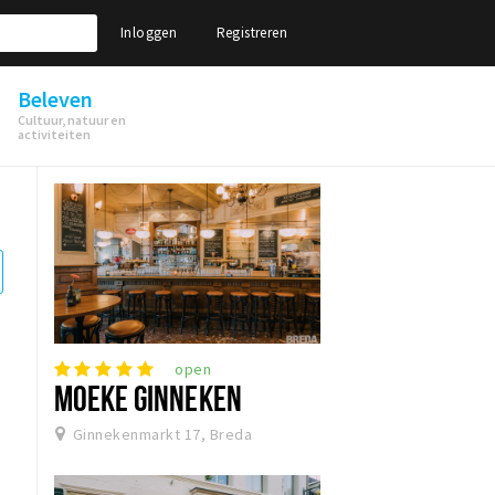
Inloggen
Registreren
Beleven
Cultuur, natuur en
activiteiten
open
MOEKE GINNEKEN
Ginnekenmarkt 17, Breda