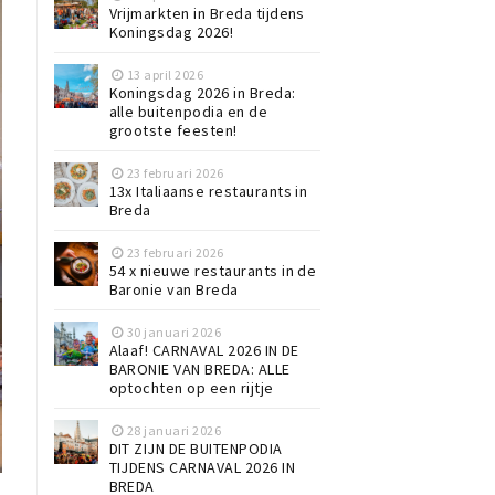
Vrijmarkten in Breda tijdens
Koningsdag 2026!
13 april 2026
Koningsdag 2026 in Breda:
alle buitenpodia en de
grootste feesten!
23 februari 2026
13x Italiaanse restaurants in
Breda
23 februari 2026
54 x nieuwe restaurants in de
Baronie van Breda
30 januari 2026
Alaaf! CARNAVAL 2026 IN DE
BARONIE VAN BREDA: ALLE
optochten op een rijtje
28 januari 2026
DIT ZIJN DE BUITENPODIA
TIJDENS CARNAVAL 2026 IN
BREDA