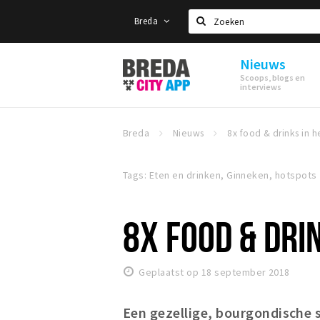
Breda
Zoeken
Nieuws
Stappen
Scoops, blogs en
&
interviews
Shoppen
Breda
Breda
Nieuws
Tags: Eten en drinken, Ginneken, hotspots
8X FOOD & DRI
Geplaatst op 18 september 2018
Een gezellige, bourgondische sf