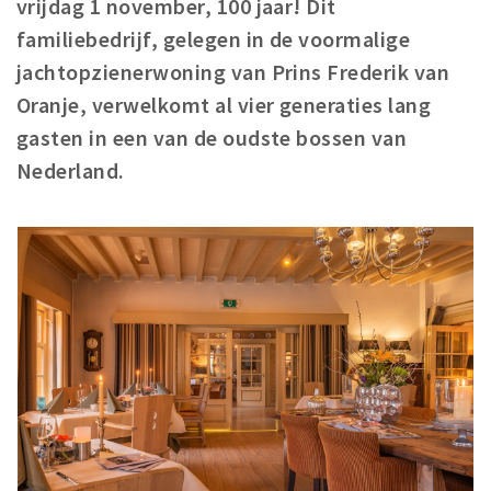
vrijdag 1 november, 100 jaar! Dit
Winkelgebieden
familiebedrijf, gelegen in de voormalige
Parkeren
jachtopzienerwoning van Prins Frederik van
Oranje, verwelkomt al vier generaties lang
Bezienswaardigheden
gasten in een van de oudste bossen van
Musea, theaters & podia
Nederland.
Uitjes & activiteiten
Toeristische routes
Natuurgebieden
Baroniepoorten
Sport
Privacy
Inloggen