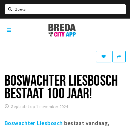
Zoeken
Breda
Home
City
App
Agenda
Deals
Party pics
Nieuws, interviews & blogs
BOSWACHTER LIESBOSCH
Eten
BESTAAT 100 JAAR!
Drinken
Slapen
Geplaatst op 1 november 2024
Recreatief
Boswachter Liesbosch
bestaat vandaag,
Winkels