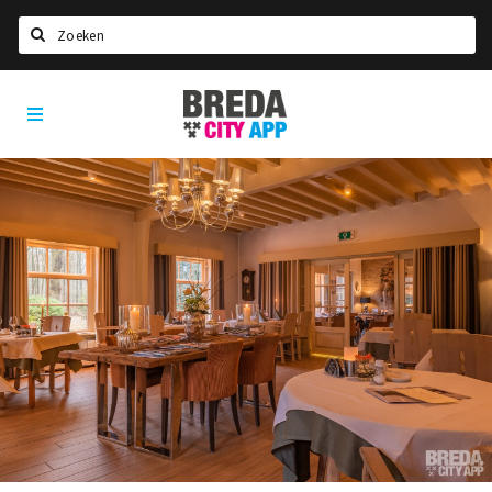
Zoeken
Breda
Home
City
App
Agenda
Deals
Party pics
Nieuws, interviews & blogs
Eten
Drinken
Slapen
Recreatief
Winkels