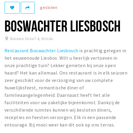
gesloten
Winkelgebieden
Parkeren
BOSWACHTER LIESBOSCH
Bezienswaardigheden
Nieuwe Dreef 4
,
Breda
Musea, theaters & podia
Restaurant Boswachter Liesbosch
is prachtig gelegen in
Uitjes & activiteiten
het eeuwenoude Liesbos. Wilt u heerlijk vertoeven in
Toeristische routes
onze prachtige tuin? Lekker genieten bij onze open
Natuurgebieden
haard? Het kan allemaal. Ons restaurant is in elk seizoen
zeer geschikt voor de verzorging van uw complete
Baroniepoorten
huwelijksfeest, romantische diner of
Sport
familieaangelegenheid. Daarnaast heeft het alle
faciliteiten voor uw zakelijke bijeenkomst. Dankzij de
Privacy
verschillende ruimtes kunnen wij besloten diners,
recepties en feesten verzorgen. Elk in een passende
Inloggen
entourage. Bij mooi weer kan dit ook op ons terras.