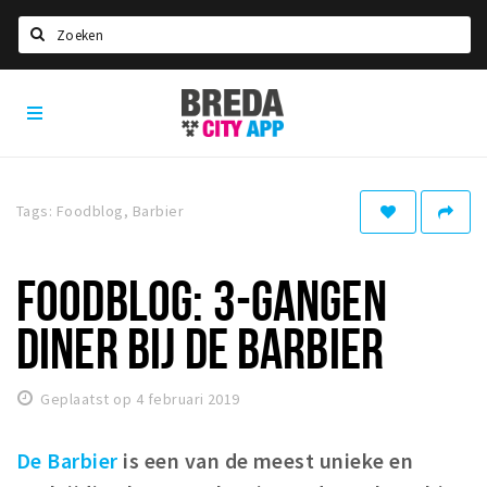
Zoeken
Breda
Home
City
App
Agenda
Deals
Tags: Foodblog, Barbier
Party pics
Nieuws, interviews & blogs
FOODBLOG: 3-GANGEN
Eten
DINER BIJ DE BARBIER
Drinken
Slapen
Geplaatst op 4 februari 2019
Recreatief
De Barbier
is een van de meest unieke en
Winkels