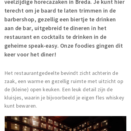
veelzijdige horecazaken in Breda. Je kunt hier
Winkelgebieden
terecht om je baard te laten trimmen in de
Parkeren
barbershop, gezellig een biertje te drinken
aan de bar, uitgebreid te dineren in het
Bezienswaardigheden
restaurant en cocktails te drinken in de
Musea, theaters & podia
geheime speak-easy. Onze foodies gingen dit
Uitjes & activiteiten
keer voor het diner!
Toeristische routes
Natuurgebieden
Het restaurantgedeelte bevindt zicht achterin de
Baroniepoorten
zaak, een warme en gezellig ruimte met uitzicht op
Sport
de (kleine) open keuken. Een leuk detail zijn de
kluisjes, waarin je bijvoorbeeld je eigen fles whiskey
Privacy
kunt bewaren.
Inloggen