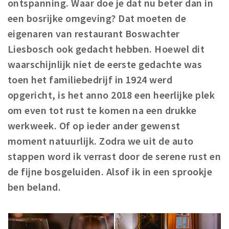
ontspanning. Waar doe je dat nu beter dan in
Winkelgebieden
een bosrijke omgeving? Dat moeten de
Parkeren
eigenaren van restaurant Boswachter
Liesbosch ook gedacht hebben. Hoewel dit
Bezienswaardigheden
waarschijnlijk niet de eerste gedachte was
Musea, theaters & podia
toen het familiebedrijf in 1924 werd
Uitjes & activiteiten
opgericht, is het anno 2018 een heerlijke plek
Toeristische routes
om even tot rust te komen na een drukke
Natuurgebieden
werkweek. Of op ieder ander gewenst
Baroniepoorten
moment natuurlijk. Zodra we uit de auto
stappen word ik verrast door de serene rust en
Sport
de fijne bosgeluiden. Alsof ik in een sprookje
Privacy
ben beland.
Inloggen