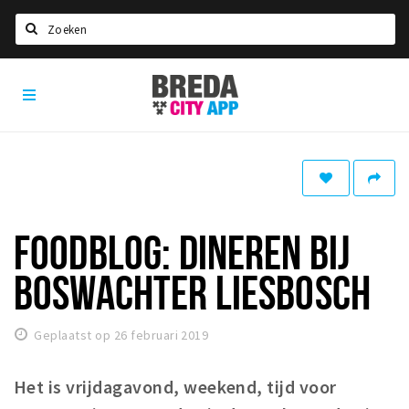
Zoeken
Breda
Home
City
App
Agenda
Deals
Party pics
Nieuws, interviews & blogs
FOODBLOG: DINEREN BIJ
Eten
BOSWACHTER LIESBOSCH
Drinken
Slapen
Geplaatst op 26 februari 2019
Recreatief
Het is vrijdagavond, weekend, tijd voor
Winkels