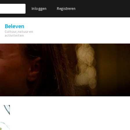
Inloggen
Registreren
Beleven
Cultuur, natuur en
activiteiten