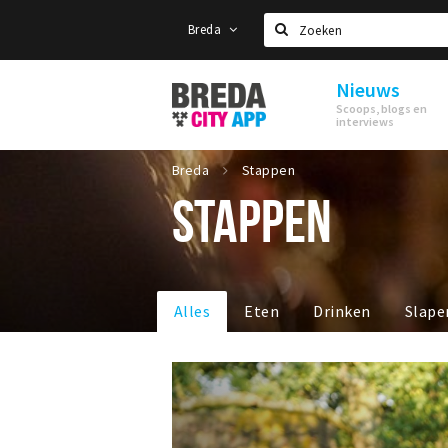
Breda
Zoeken
Nieuws
Stappen
Scoops, blogs en
&
interviews
Shoppen
Breda
Breda
Stappen
STAPPEN
Alles
Eten
Drinken
Slape