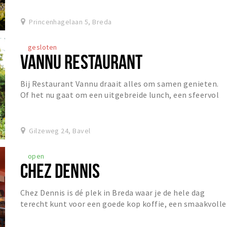
Princenhagelaan 5, Breda
gesloten
VANNU RESTAURANT
Bij Restaurant Vannu draait alles om samen genieten.
Of het nu gaat om een uitgebreide lunch, een sfeervol
diner of een gezellige borrel, gasten zijn...
Gilzeweg 24, Bavel
open
CHEZ DENNIS
Chez Dennis is dé plek in Breda waar je de hele dag
terecht kunt voor een goede kop koffie, een smaakvolle
lunch of een gezellige borrel. De dag begin...