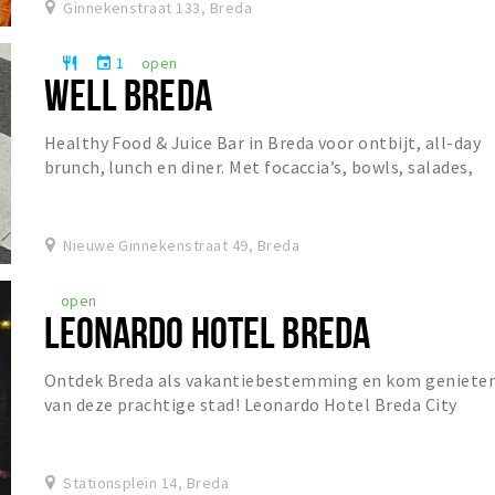
Ginnekenstraat 133, Breda
1
open
restaurant
event
WELL BREDA
Healthy Food & Juice Bar in Breda voor ontbijt, all-day
brunch, lunch en diner. Met focaccia’s, bowls, salades,
specialty coffee, matcha, verse juices...
Nieuwe Ginnekenstraat 49, Breda
open
LEONARDO HOTEL BREDA
Ontdek Breda als vakantiebestemming en kom geniete
van deze prachtige stad! Leonardo Hotel Breda City
Center is gevestigd in een charmant gebouw dat...
Stationsplein 14, Breda