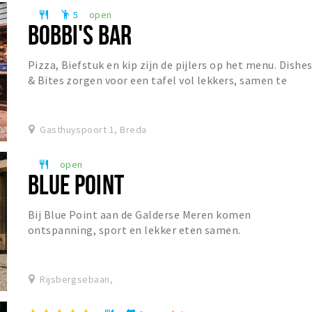
5
open
restaurant
emoji_people
BOBBI'S BAR
Pizza, Biefstuk en kip zijn de pijlers op het menu. Dishe
& Bites zorgen voor een tafel vol lekkers, samen te
stellen naar eigen wens. De prominent a...
Gasthuyspoort 1, Breda
open
restaurant
BLUE POINT
Bij Blue Point aan de Galderse Meren komen
ontspanning, sport en lekker eten samen.
Rijsbergsebaan,