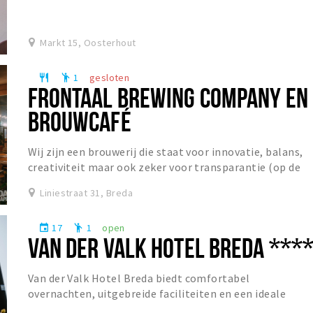
een sfeervol restaurant in het centrum van...
Markt 15, Oosterhout
1
gesloten
restaurant
emoji_people
FRONTAAL BREWING COMPANY EN
BROUWCAFÉ
Wij zijn een brouwerij die staat voor innovatie, balans,
creativiteit maar ook zeker voor transparantie (op de
helderheid van sommige bieren na). Dit...
Liniestraat 31, Breda
17
1
open
event
emoji_people
VAN DER VALK HOTEL BREDA ***
Van der Valk Hotel Breda biedt comfortabel
overnachten, uitgebreide faciliteiten en een ideale
ligging voor zowel ontspanning als zakelijke gasten.