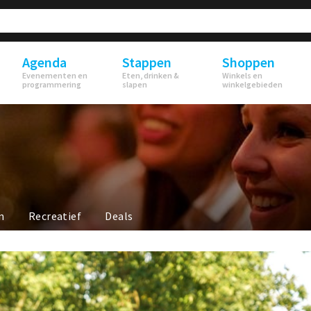
Agenda
Stappen
Shoppen
Evenementen en
Eten, drinken &
Winkels en
programmering
slapen
winkelgebieden
n
Recreatief
Deals