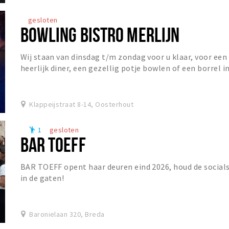
gesloten
BOWLING BISTRO MERLIJN
Wij staan van dinsdag t/m zondag voor u klaar, voor een
heerlijk diner, een gezellig potje bowlen of een borrel i
het Grand Café!
Klappeijstraat 8-14, Oosterhout
1
gesloten
emoji_people
BAR TOEFF
BAR TOEFF opent haar deuren eind 2026, houd de social
in de gaten!
Baronielaan 320, Breda