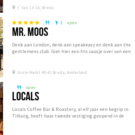
t’ Sas 13-14, Breda
2
open
restaurant
emoji_people
MR. MOOS
Denk aan London, denk aan speakeasy en denk aan the
gentlemens club. Giet hier een fris sausje over van een
Franse Bistro en Mr. Moos is geboren. Mr....
Grote Markt 40-42 Breda, Nederland
open
restaurant
LOCALS
Locals Coffee Bar & Roastery, al elf jaar een begrip in
Tilburg, heeft haar tweede vestiging geopend in de
Ginnekenstraat. De koffiebar staat bekend o...