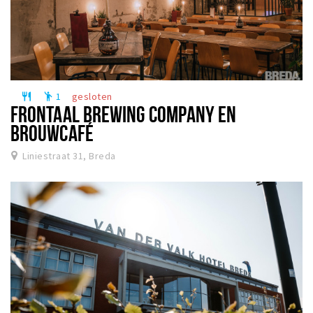
1
gesloten
restaurant
emoji_people
FRONTAAL BREWING COMPANY EN
BROUWCAFÉ
Liniestraat 31, Breda