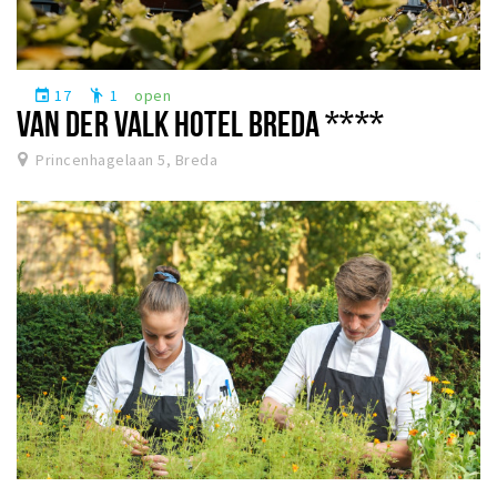
17
1
open
event
emoji_people
VAN DER VALK HOTEL BREDA ****
Princenhagelaan 5, Breda