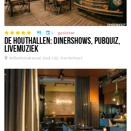
1
gesloten
restaurant
event
DE HOUTHALLEN: DINERSHOWS, PUBQUIZ,
LIVEMUZIEK
Wilhelminakanaal Zuid 102, Oosterhout