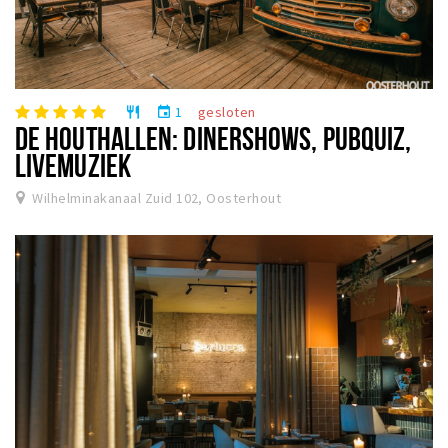
1
gesloten
restaurant
event
DE HOUTHALLEN: DINERSHOWS, PUBQUIZ,
LIVEMUZIEK
Wilhelminakanaal Zuid 102, Oosterhout