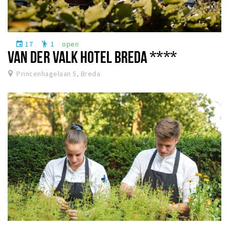
17
1
open
event
emoji_people
VAN DER VALK HOTEL BREDA ****
Princenhagelaan 5, Breda