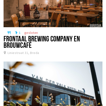
1
gesloten
restaurant
emoji_people
FRONTAAL BREWING COMPANY EN
BROUWCAFÉ
Liniestraat 31, Breda