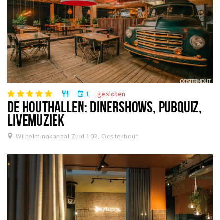
1
gesloten
restaurant
event
DE HOUTHALLEN: DINERSHOWS, PUBQUIZ,
LIVEMUZIEK
Wilhelminakanaal Zuid 102, Oosterhout