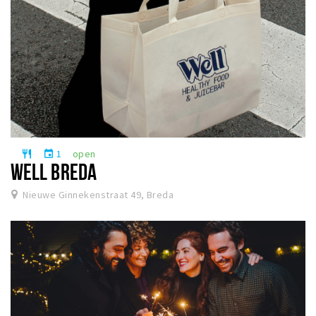
1
open
restaurant
event
WELL BREDA
Nieuwe Ginnekenstraat 49, Breda