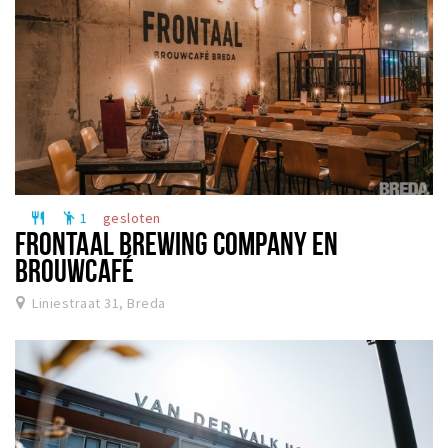
1
gesloten
restaurant
emoji_people
FRONTAAL BREWING COMPANY EN
BROUWCAFÉ
Liniestraat 31, Breda