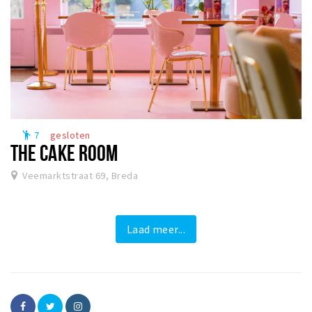
7
gesloten
emoji_people
THE CAKE ROOM
Veemarktstraat 69, Breda
Laad meer...