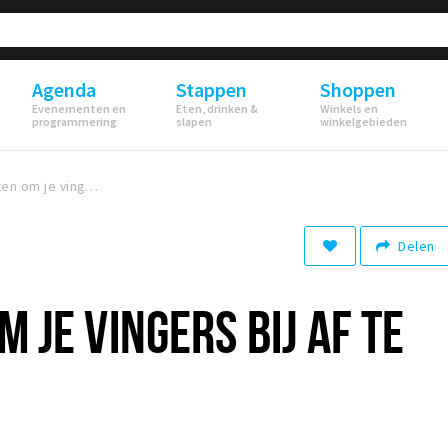
Agenda
Stappen
Shoppen
Evenementen en
Eten, drinken &
Winkels en
programmering
slapen
winkelgebieden
Activiteiten om je vingers bij af te likken
Delen
M JE VINGERS BIJ AF TE