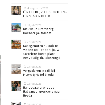
4 augustus 2026
ÉÉN LIEFDE, VELE GEZICHTEN –
EEN STAD IN BEELD
30 juli 2026
Nieuw: De Bremberg
Boerderijautomaat
27 juli 2026
Kaasgenoten nu ook te
vinden op Hebbes: jouw
favoriete borrelplank
eenvoudig thuisbezorgd
23 juli 2026
Vergaderen in stijl bij
IntercityHotel Breda
22 juli 2026
Bar Locale brengt de
Italiaanse apericena naar
Breda
20 juli 2026