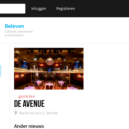
Inloggen
Registreren
Beleven
Cultuur, natuur en
activiteiten
gesloten
DE AVENUE
Waterstraat 5, Breda
Ander nieuws