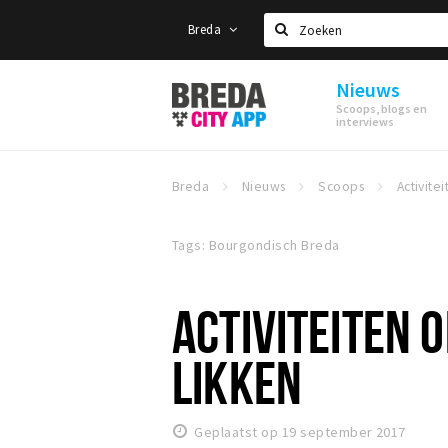
Breda
Zoeken
Nieuws
Stappen
Scoops, blogs en
&
interviews
Shoppen
Breda
Breda
Nieuws
Scoops
Tags: Bourgondisch Breda
ACTIVITEITEN O
LIKKEN
Geplaatst op 19 september 2017