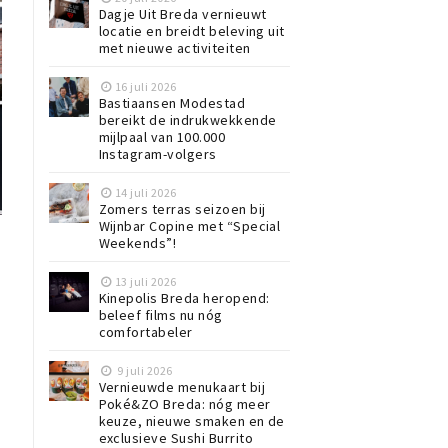
Dagje Uit Breda vernieuwt
locatie en breidt beleving uit
met nieuwe activiteiten
16 juli 2026
Bastiaansen Modestad
bereikt de indrukwekkende
mijlpaal van 100.000
Instagram-volgers
14 juli 2026
Zomers terras seizoen bij
Wijnbar Copine met “Special
Weekends”!
13 juli 2026
Kinepolis Breda heropend:
beleef films nu nóg
comfortabeler
9 juli 2026
Vernieuwde menukaart bij
Poké&ZO Breda: nóg meer
keuze, nieuwe smaken en de
exclusieve Sushi Burrito